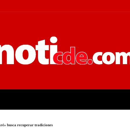
 JUDICIALES
ECONOMÍA
POLÍT
ré» busca recuperar tradiciones