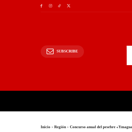
SUBSCRIBE
INICIO
POLICIALES Y
Inicio
Región
Concurso anual del pesebre «Ymagua