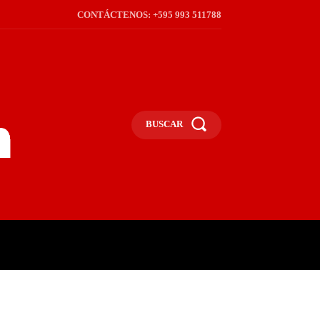
CONTÁCTENOS: +595 993 511788
BUSCAR
ICA
REGIÓN
FRONTERA
S