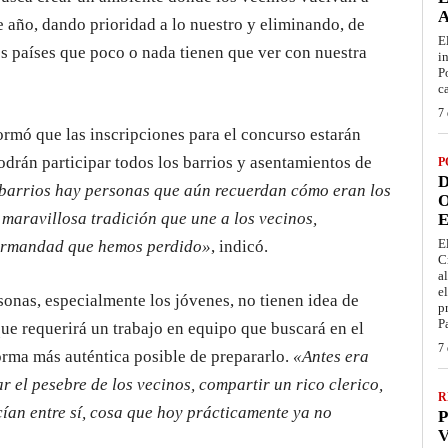
de año, dando prioridad a lo nuestro y eliminando, de
E
s países que poco o nada tienen que ver con nuestra
i
P
c
7 
nformó que las inscripciones para el concurso estarán
odrán participar todos los barrios y asentamientos de
P
D
 barrios hay personas que aún recuerdan cómo eran los
O
 maravillosa tradición que une a los vecinos,
E
E
hermandad que hemos perdido»
, indicó.
C
a
e
onas, especialmente los jóvenes, no tienen idea de
p
P
e requerirá un trabajo en equipo que buscará en el
7 
orma más auténtica posible de prepararlo.
«Antes era
r el pesebre de los vecinos, compartir un rico clerico,
R
cían entre sí, cosa que hoy prácticamente ya no
P
V