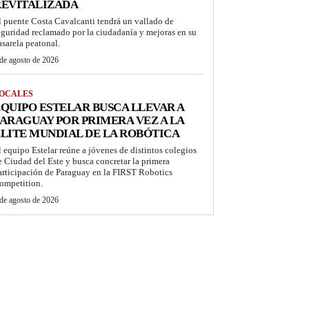
REVITALIZADA
l puente Costa Cavalcanti tendrá un vallado de
eguridad reclamado por la ciudadanía y mejoras en su
asarela peatonal.
de agosto de 2026
OCALES
QUIPO ESTELAR BUSCA LLEVAR A
ARAGUAY POR PRIMERA VEZ A LA
LITE MUNDIAL DE LA ROBÓTICA
l equipo Estelar reúne a jóvenes de distintos colegios
e Ciudad del Este y busca concretar la primera
articipación de Paraguay en la FIRST Robotics
ompetition.
de agosto de 2026