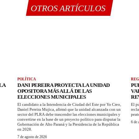
OTROS ARTÍCULOS
POLÍTICA
REG
LA
DANI PEREIRA PROYECTA LA UNIDAD
PU
OPOSITORA MÁS ALLÁ DE LAS
VA
ELECCIONES MUNICIPALES
RE
El candidato a la Intendencia de Ciudad del Este por Yo Creo,
El p
Daniel Pereira Mujica, afirmó que la unidad alcanzada con un
recl
sector del PLRA debe trascender las elecciones municipales y
peat
convertirse en la base de un proyecto político para disputar la
6 de 
Gobernación de Alto Paraná y la Presidencia de la República
en 2028.
7 de agosto de 2026