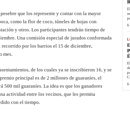
E
 pesebre que los represente y contar con la mayor
s
p
poca, como la flor de coco, túneles de hojas con
6 
stación y otros. Los participantes tendrán tiempo de
diciembre. Una comisión especial de jurados conformada
L
E
 recorrido por los barrios el 15 de diciembre,
P
o mes.
É
E
d
sentamientos, de los cuales ya se inscribieron 16, y se
p
C
premio principal es de 2 millones de guaraníes, el
6 
ará 500 mil guaraníes. La idea es que los ganadores
una actividad entre los vecinos, que les permita
rdido con el tiempo.