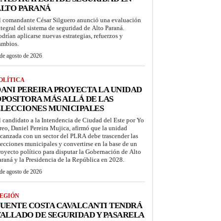
ALTO PARANÁ
l comandante César Silguero anunció una evaluación
ntegral del sistema de seguridad de Alto Paraná.
odrían aplicarse nuevas estrategias, refuerzos y
ambios.
de agosto de 2026
OLÍTICA
ANI PEREIRA PROYECTA LA UNIDAD
POSITORA MÁS ALLÁ DE LAS
LECCIONES MUNICIPALES
l candidato a la Intendencia de Ciudad del Este por Yo
reo, Daniel Pereira Mujica, afirmó que la unidad
lcanzada con un sector del PLRA debe trascender las
lecciones municipales y convertirse en la base de un
royecto político para disputar la Gobernación de Alto
araná y la Presidencia de la República en 2028.
de agosto de 2026
EGIÓN
UENTE COSTA CAVALCANTI TENDRÁ
ALLADO DE SEGURIDAD Y PASARELA