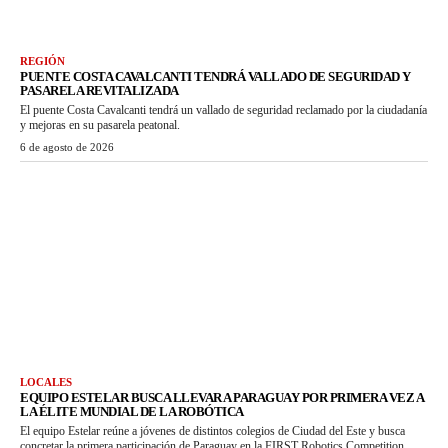
REGIÓN
PUENTE COSTA CAVALCANTI TENDRÁ VALLADO DE SEGURIDAD Y
PASARELA REVITALIZADA
El puente Costa Cavalcanti tendrá un vallado de seguridad reclamado por la ciudadanía
y mejoras en su pasarela peatonal.
6 de agosto de 2026
LOCALES
EQUIPO ESTELAR BUSCA LLEVAR A PARAGUAY POR PRIMERA VEZ A
LA ÉLITE MUNDIAL DE LA ROBÓTICA
El equipo Estelar reúne a jóvenes de distintos colegios de Ciudad del Este y busca
concretar la primera participación de Paraguay en la FIRST Robotics Competition.