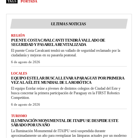
TAGS
PORTADA
ULTIMAS NOTICIAS
REGIÓN
PUENTE COSTA CAVALCANTI TENDRÁ VALLADO DE
SEGURIDAD Y PASARELA REVITALIZADA
El puente Costa Cavalcanti tendrá un vallado de seguridad reclamado por la
ciudadanía y mejoras en su pasarela peatonal.
6 de agosto de 2026
LOCALES
EQUIPO ESTELAR BUSCA LLEVAR A PARAGUAY POR PRIMERA
VEZ A LA ÉLITE MUNDIAL DE LA ROBÓTICA
El equipo Estelar reúne a jóvenes de distintos colegios de Ciudad del Este y
busca concretar la primera participación de Paraguay en la FIRST Robotics
Competition.
6 de agosto de 2026
TURISMO
ILUMINACIÓN MONUMENTAL DE ITAIPU SE DESPIDE ESTE
SÁBADO POR UN AÑO
La Iluminación Monumental de ITAIPU será suspendida durante
aproximadamente un año para reemplazar las lámparas actuales por un moderno