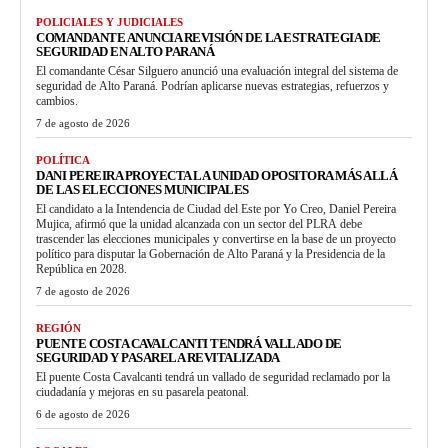
POLICIALES Y JUDICIALES
COMANDANTE ANUNCIA REVISIÓN DE LA ESTRATEGIA DE
SEGURIDAD EN ALTO PARANÁ
El comandante César Silguero anunció una evaluación integral del sistema de
seguridad de Alto Paraná. Podrían aplicarse nuevas estrategias, refuerzos y
cambios.
7 de agosto de 2026
POLÍTICA
DANI PEREIRA PROYECTA LA UNIDAD OPOSITORA MÁS ALLÁ
DE LAS ELECCIONES MUNICIPALES
El candidato a la Intendencia de Ciudad del Este por Yo Creo, Daniel Pereira
Mujica, afirmó que la unidad alcanzada con un sector del PLRA debe
trascender las elecciones municipales y convertirse en la base de un proyecto
político para disputar la Gobernación de Alto Paraná y la Presidencia de la
República en 2028.
7 de agosto de 2026
REGIÓN
PUENTE COSTA CAVALCANTI TENDRÁ VALLADO DE
SEGURIDAD Y PASARELA REVITALIZADA
El puente Costa Cavalcanti tendrá un vallado de seguridad reclamado por la
ciudadanía y mejoras en su pasarela peatonal.
6 de agosto de 2026