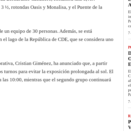
3 ½, rotondas Oasis y Monalisa, y el Puente de la
E
i
P
c
 de un equipo de 30 personas. Además, se está
7 
n el lago de la República de CDE, que se considera uno
P
D
O
rativa, Cristian Giménez, ha anunciado que, a partir
E
os turnos para evitar la exposición prolongada al sol. El
E
C
a las 10:00, mientras que el segundo grupo continuará
a
e
p
P
7 
R
P
V