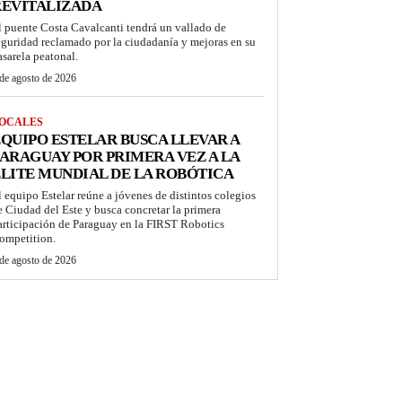
REVITALIZADA
l puente Costa Cavalcanti tendrá un vallado de
eguridad reclamado por la ciudadanía y mejoras en su
asarela peatonal.
de agosto de 2026
OCALES
QUIPO ESTELAR BUSCA LLEVAR A
ARAGUAY POR PRIMERA VEZ A LA
LITE MUNDIAL DE LA ROBÓTICA
l equipo Estelar reúne a jóvenes de distintos colegios
e Ciudad del Este y busca concretar la primera
articipación de Paraguay en la FIRST Robotics
ompetition.
de agosto de 2026