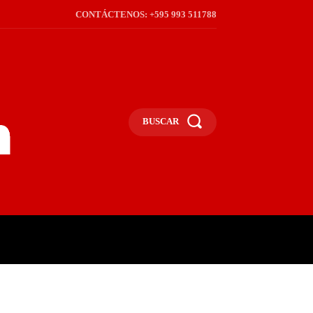
CONTÁCTENOS: +595 993 511788
BUSCAR
ICA
REGIÓN
FRONTERA
S