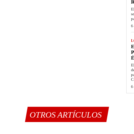
E
s
p
6 
L
E
P
É
E
d
p
C
6 
OTROS ARTÍCULOS