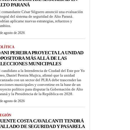
ALTO PARANÁ
l comandante César Silguero anunció una evaluación
ntegral del sistema de seguridad de Alto Paraná.
odrían aplicarse nuevas estrategias, refuerzos y
ambios.
de agosto de 2026
OLÍTICA
ANI PEREIRA PROYECTA LA UNIDAD
POSITORA MÁS ALLÁ DE LAS
LECCIONES MUNICIPALES
l candidato a la Intendencia de Ciudad del Este por Yo
reo, Daniel Pereira Mujica, afirmó que la unidad
lcanzada con un sector del PLRA debe trascender las
lecciones municipales y convertirse en la base de un
royecto político para disputar la Gobernación de Alto
araná y la Presidencia de la República en 2028.
de agosto de 2026
EGIÓN
UENTE COSTA CAVALCANTI TENDRÁ
ALLADO DE SEGURIDAD Y PASARELA