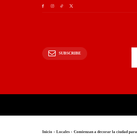
SUBSCRIBE
INICIO
POLICIALES Y
Inicio
Locales
Comienzan a decorar la ciudad para l