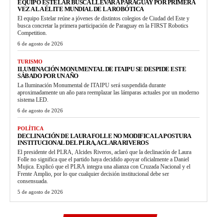
EQUIPO ESTELAR BUSCA LLEVAR A PARAGUAY POR PRIMERA
VEZ A LA ÉLITE MUNDIAL DE LA ROBÓTICA
El equipo Estelar reúne a jóvenes de distintos colegios de Ciudad del Este y
busca concretar la primera participación de Paraguay en la FIRST Robotics
Competition.
6 de agosto de 2026
TURISMO
ILUMINACIÓN MONUMENTAL DE ITAIPU SE DESPIDE ESTE
SÁBADO POR UN AÑO
La Iluminación Monumental de ITAIPU será suspendida durante
aproximadamente un año para reemplazar las lámparas actuales por un moderno
sistema LED.
6 de agosto de 2026
POLÍTICA
DECLINACIÓN DE LAURA FOLLE NO MODIFICA LA POSTURA
INSTITUCIONAL DEL PLRA, ACLARA RIVEROS
El presidente del PLRA, Alcides Riveros, aclaró que la declinación de Laura
Folle no significa que el partido haya decidido apoyar oficialmente a Daniel
Mujica. Explicó que el PLRA integra una alianza con Cruzada Nacional y el
Frente Amplio, por lo que cualquier decisión institucional debe ser
consensuada.
5 de agosto de 2026