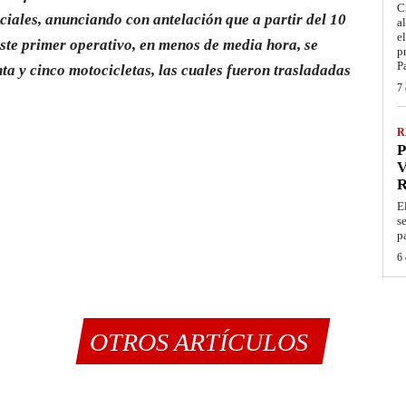
C
iales, anunciando con antelación que a partir del 10
a
e
este primer operativo, en menos de media hora, se
p
P
ta y cinco motocicletas, las cuales fueron trasladadas
7 
R
P
V
E
s
p
6 
OTROS ARTÍCULOS