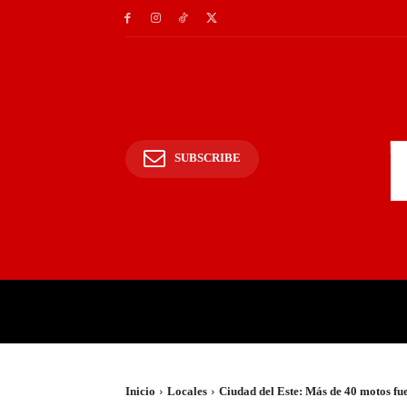
SUBSCRIBE
INICIO
POLICIALES Y
Inicio
Locales
Ciudad del Este: Más de 40 motos fuer