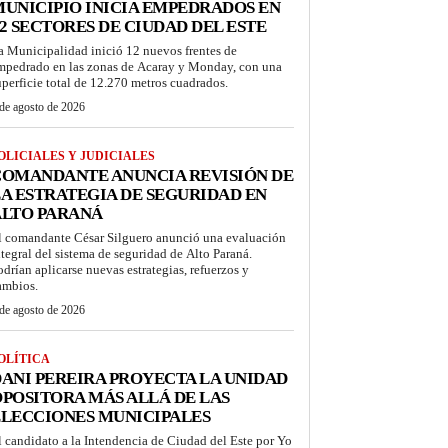
UNICIPIO INICIA EMPEDRADOS EN
2 SECTORES DE CIUDAD DEL ESTE
a Municipalidad inició 12 nuevos frentes de
mpedrado en las zonas de Acaray y Monday, con una
uperficie total de 12.270 metros cuadrados.
de agosto de 2026
OLICIALES Y JUDICIALES
COMANDANTE ANUNCIA REVISIÓN DE
A ESTRATEGIA DE SEGURIDAD EN
ALTO PARANÁ
l comandante César Silguero anunció una evaluación
ntegral del sistema de seguridad de Alto Paraná.
odrían aplicarse nuevas estrategias, refuerzos y
ambios.
de agosto de 2026
OLÍTICA
ANI PEREIRA PROYECTA LA UNIDAD
POSITORA MÁS ALLÁ DE LAS
LECCIONES MUNICIPALES
l candidato a la Intendencia de Ciudad del Este por Yo