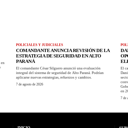
POLICIALES Y JUDICIALES
POL
2
COMANDANTE ANUNCIA REVISIÓN DE LA
DA
ESTRATEGIA DE SEGURIDAD EN ALTO
OP
PARANÁ
EL
 en
e
El comandante César Silguero anunció una evaluación
El c
integral del sistema de seguridad de Alto Paraná. Podrían
Dani
aplicarse nuevas estrategias, refuerzos y cambios.
sect
conv
7 de agosto de 2026
Gobe
en 2
7 de 
INICIO