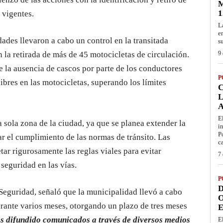
M
1
 vigentes.
L
e
ades llevaron a cabo un control en la transitada
s
 la retirada de más de 45 motocicletas de circulación.
9 
 la ausencia de cascos por parte de los conductores
P
ibres en las motocicletas, superando los límites
L
E
a sola zona de la ciudad, ya que se planea extender la
i
P
ar el cumplimiento de las normas de tránsito. Las
c
tar rigurosamente las reglas viales para evitar
7 
 seguridad en las vías.
P
D
 Seguridad, señaló que la municipalidad llevó a cabo
O
ante varios meses, otorgando un plazo de tres meses
E
 difundido comunicados a través de diversos medios
E