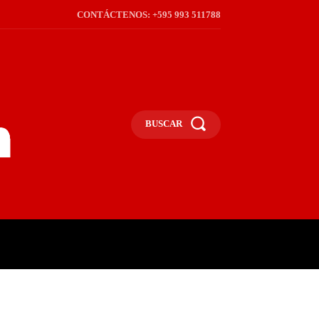
CONTÁCTENOS: +595 993 511788
BUSCAR
ICA
REGIÓN
FRONTERA
S