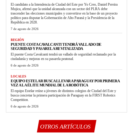
El candidato a la Intendencia de Ciudad del Este por Yo Creo, Daniel Pereira
Mujica, afirmó que la unidad alcanzada con un sector del PLRA debe
trascender las elecciones municipales y convertirse en la base de un proyecto
político para disputar la Gobernación de Alto Paraná y la Presidencia de la
República en 2028.
7 de agosto de 2026
REGIÓN
PUENTE COSTA CAVALCANTI TENDRÁ VALLADO DE
SEGURIDAD Y PASARELA REVITALIZADA
El puente Costa Cavalcanti tendrá un vallado de seguridad reclamado por la
ciudadanía y mejoras en su pasarela peatonal.
6 de agosto de 2026
LOCALES
EQUIPO ESTELAR BUSCA LLEVAR A PARAGUAY POR PRIMERA
VEZ A LA ÉLITE MUNDIAL DE LA ROBÓTICA
El equipo Estelar reúne a jóvenes de distintos colegios de Ciudad del Este y
busca concretar la primera participación de Paraguay en la FIRST Robotics
Competition.
6 de agosto de 2026
OTROS ARTÍCULOS