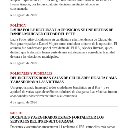
Frente Amplio, por lo que cualquier decisión institucional debe ser
consensuada.
5 de agosto de 2026
POLÍTICA
LAURA FOLLE DECLINA Y LA OPOSICIÓN SE UNE DETRÁS DE
DANIEL MUJICA EN CIUDAD DEL ESTE
Laura Folle retiró oficialmente su candidatura a la Intendencia de Ciudad del
Este para respaldar a Daniel Mujica como candidato unitario de la oposición. El
anuncio fue confirmado por el presidente del PLRA, Alcides Riveros, quien
destacó que la decisión forma parte de una estrategia para consolidar la unidad
de cara a las elecciones municipales.
5 de agosto de 2026
POLICIALES Y JUDICIALES
DELINCUENTES ROBAN CAJAS DE CELULARES DE ALTA GAMA
Y ABANDONAN A LAS VÍCTIMAS
Un grupo armado interceptó a dos ciudadanos brasileños en el Km 4 y se
apoderó de varias cajas de teléfonos celulares de alta gama. Las víctimas fueron
abandonadas posteriormente junto a su camioneta.
4 de agosto de 2026
SALUD
DOCENTES Y ASEGURADOS EXIGEN FORTALECER LOS
SERVICIOS DEL IPS EN ALTO PARANÁ
Docentes y asegurados presentaron 11 reclamos al IPS, entre ellos más camas,