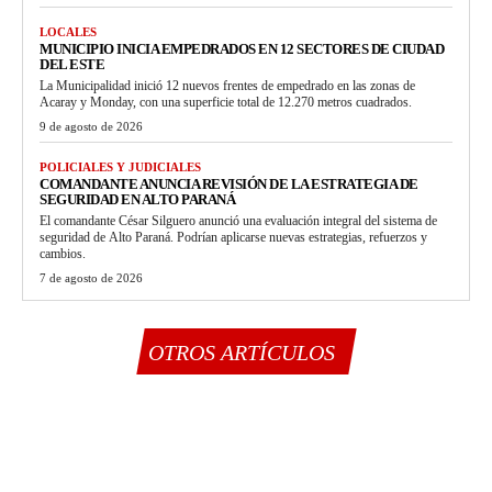
LOCALES
MUNICIPIO INICIA EMPEDRADOS EN 12 SECTORES DE CIUDAD
DEL ESTE
La Municipalidad inició 12 nuevos frentes de empedrado en las zonas de
Acaray y Monday, con una superficie total de 12.270 metros cuadrados.
9 de agosto de 2026
POLICIALES Y JUDICIALES
COMANDANTE ANUNCIA REVISIÓN DE LA ESTRATEGIA DE
SEGURIDAD EN ALTO PARANÁ
El comandante César Silguero anunció una evaluación integral del sistema de
seguridad de Alto Paraná. Podrían aplicarse nuevas estrategias, refuerzos y
cambios.
7 de agosto de 2026
OTROS ARTÍCULOS