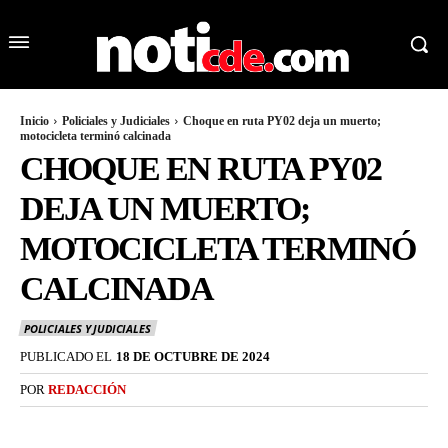
Inicio
Policiales y Judiciales
Choque en ruta PY02 deja un muerto;
motocicleta terminó calcinada
CHOQUE EN RUTA PY02
DEJA UN MUERTO;
MOTOCICLETA TERMINÓ
CALCINADA
POLICIALES Y JUDICIALES
PUBLICADO EL
18 DE OCTUBRE DE 2024
POR
REDACCIÓN