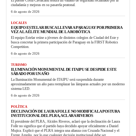
El puente Costa Cavalcanti tendrá un vallado de seguridad reclamado por la
ciudadanía y mejoras en su pasarela peatonal.
6 de agosto de 2026
LOCALES
EQUIPO ESTELAR BUSCA LLEVAR A PARAGUAY POR PRIMERA
VEZ A LA ÉLITE MUNDIAL DE LA ROBÓTICA
El equipo Estelar reúne a jóvenes de distintos colegios de Ciudad del Este y
busca concretar la primera participación de Paraguay en la FIRST Robotics
Competition.
6 de agosto de 2026
TURISMO
ILUMINACIÓN MONUMENTAL DE ITAIPU SE DESPIDE ESTE
SÁBADO POR UN AÑO
La Iluminación Monumental de ITAIPU será suspendida durante
aproximadamente un año para reemplazar las lámparas actuales por un moderno
sistema LED.
6 de agosto de 2026
POLÍTICA
DECLINACIÓN DE LAURA FOLLE NO MODIFICA LA POSTURA
INSTITUCIONAL DEL PLRA, ACLARA RIVEROS
El presidente del PLRA, Alcides Riveros, aclaró que la declinación de Laura
Folle no significa que el partido haya decidido apoyar oficialmente a Daniel
Mujica. Explicó que el PLRA integra una alianza con Cruzada Nacional y el
Frente Amplio, por lo que cualquier decisión institucional debe ser