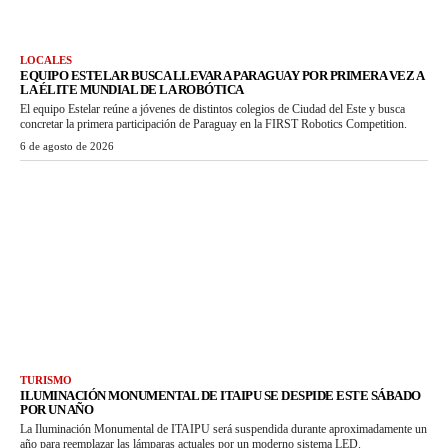
LOCALES
EQUIPO ESTELAR BUSCA LLEVAR A PARAGUAY POR PRIMERA VEZ A
LA ÉLITE MUNDIAL DE LA ROBÓTICA
El equipo Estelar reúne a jóvenes de distintos colegios de Ciudad del Este y busca
concretar la primera participación de Paraguay en la FIRST Robotics Competition.
6 de agosto de 2026
TURISMO
ILUMINACIÓN MONUMENTAL DE ITAIPU SE DESPIDE ESTE SÁBADO
POR UN AÑO
La Iluminación Monumental de ITAIPU será suspendida durante aproximadamente un
año para reemplazar las lámparas actuales por un moderno sistema LED.