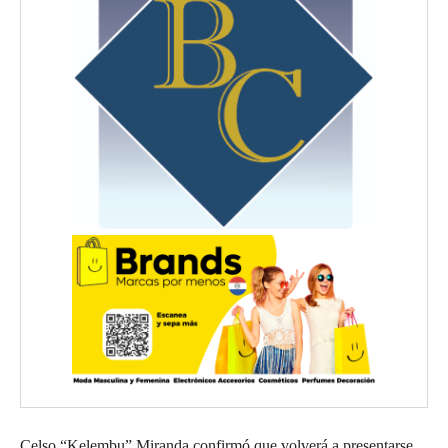
Celso “Kelembu” Miranda confirmó que volverá a presentarse