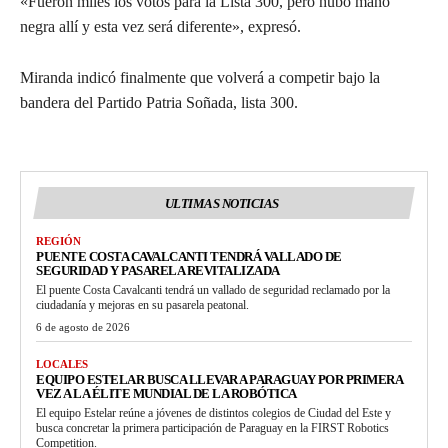
«Fueron miles los votos para la Lista 300, pero hubo mano
negra allí y esta vez será diferente», expresó.
Miranda indicó finalmente que volverá a competir bajo la
bandera del Partido Patria Soñada, lista 300.
ULTIMAS NOTICIAS
REGIÓN
PUENTE COSTA CAVALCANTI TENDRÁ VALLADO DE
SEGURIDAD Y PASARELA REVITALIZADA
El puente Costa Cavalcanti tendrá un vallado de seguridad reclamado por la
ciudadanía y mejoras en su pasarela peatonal.
6 de agosto de 2026
LOCALES
EQUIPO ESTELAR BUSCA LLEVAR A PARAGUAY POR PRIMERA
VEZ A LA ÉLITE MUNDIAL DE LA ROBÓTICA
El equipo Estelar reúne a jóvenes de distintos colegios de Ciudad del Este y
busca concretar la primera participación de Paraguay en la FIRST Robotics
Competition.