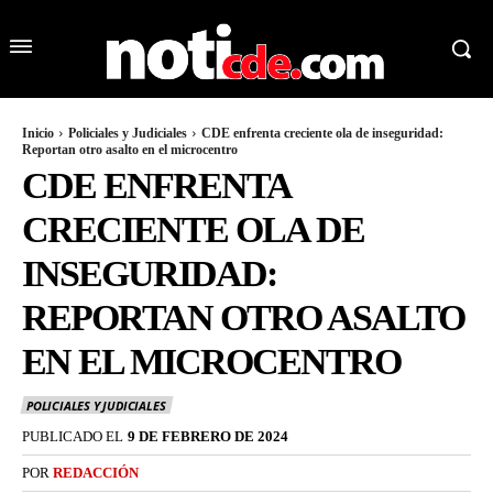
Inicio
Policiales y Judiciales
CDE enfrenta creciente ola de inseguridad:
Reportan otro asalto en el microcentro
CDE ENFRENTA
CRECIENTE OLA DE
INSEGURIDAD:
REPORTAN OTRO ASALTO
EN EL MICROCENTRO
POLICIALES Y JUDICIALES
PUBLICADO EL
9 DE FEBRERO DE 2024
POR
REDACCIÓN