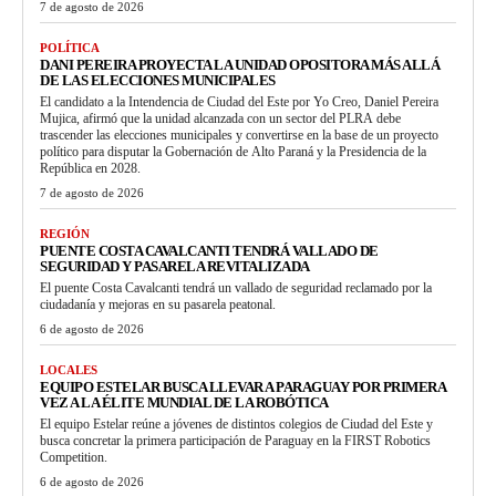
7 de agosto de 2026
POLÍTICA
DANI PEREIRA PROYECTA LA UNIDAD OPOSITORA MÁS ALLÁ
DE LAS ELECCIONES MUNICIPALES
El candidato a la Intendencia de Ciudad del Este por Yo Creo, Daniel Pereira
Mujica, afirmó que la unidad alcanzada con un sector del PLRA debe
trascender las elecciones municipales y convertirse en la base de un proyecto
político para disputar la Gobernación de Alto Paraná y la Presidencia de la
República en 2028.
7 de agosto de 2026
REGIÓN
PUENTE COSTA CAVALCANTI TENDRÁ VALLADO DE
SEGURIDAD Y PASARELA REVITALIZADA
El puente Costa Cavalcanti tendrá un vallado de seguridad reclamado por la
ciudadanía y mejoras en su pasarela peatonal.
6 de agosto de 2026
LOCALES
EQUIPO ESTELAR BUSCA LLEVAR A PARAGUAY POR PRIMERA
VEZ A LA ÉLITE MUNDIAL DE LA ROBÓTICA
El equipo Estelar reúne a jóvenes de distintos colegios de Ciudad del Este y
busca concretar la primera participación de Paraguay en la FIRST Robotics
Competition.
6 de agosto de 2026