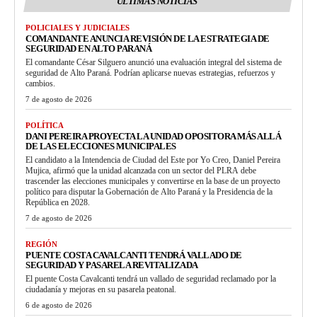
ULTIMAS NOTICIAS
POLICIALES Y JUDICIALES
COMANDANTE ANUNCIA REVISIÓN DE LA ESTRATEGIA DE
SEGURIDAD EN ALTO PARANÁ
El comandante César Silguero anunció una evaluación integral del sistema de
seguridad de Alto Paraná. Podrían aplicarse nuevas estrategias, refuerzos y
cambios.
7 de agosto de 2026
POLÍTICA
DANI PEREIRA PROYECTA LA UNIDAD OPOSITORA MÁS ALLÁ
DE LAS ELECCIONES MUNICIPALES
El candidato a la Intendencia de Ciudad del Este por Yo Creo, Daniel Pereira
Mujica, afirmó que la unidad alcanzada con un sector del PLRA debe
trascender las elecciones municipales y convertirse en la base de un proyecto
político para disputar la Gobernación de Alto Paraná y la Presidencia de la
República en 2028.
7 de agosto de 2026
REGIÓN
PUENTE COSTA CAVALCANTI TENDRÁ VALLADO DE
SEGURIDAD Y PASARELA REVITALIZADA
El puente Costa Cavalcanti tendrá un vallado de seguridad reclamado por la
ciudadanía y mejoras en su pasarela peatonal.
6 de agosto de 2026