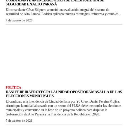
COMANDANTE ANUNCIA REVISIÓN DE LA ESTRATEGIA DE
SEGURIDAD EN ALTO PARANÁ
El comandante César Silguero anunció una evaluación integral del sistema de
seguridad de Alto Paraná. Podrían aplicarse nuevas estrategias, refuerzos y cambios.
7 de agosto de 2026
POLÍTICA
DANI PEREIRA PROYECTA LA UNIDAD OPOSITORA MÁS ALLÁ DE LAS
ELECCIONES MUNICIPALES
El candidato a la Intendencia de Ciudad del Este por Yo Creo, Daniel Pereira Mujica,
afirmó que la unidad alcanzada con un sector del PLRA debe trascender las elecciones
municipales y convertirse en la base de un proyecto político para disputar la
Gobernación de Alto Paraná y la Presidencia de la República en 2028.
7 de agosto de 2026