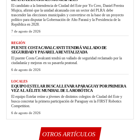
El candidato a la Intendencia de Ciudad del Este por Yo Creo, Daniel Pereira
Mujica, afirmó que la unidad alcanzada con un sector del PLRA debe
trascender las elecciones municipales y convertirse en la base de un proyecto
político para disputar la Gobernación de Alto Paraná y la Presidencia de la
República en 2028.
7 de agosto de 2026
REGIÓN
PUENTE COSTA CAVALCANTI TENDRÁ VALLADO DE
SEGURIDAD Y PASARELA REVITALIZADA
El puente Costa Cavalcanti tendrá un vallado de seguridad reclamado por la
ciudadanía y mejoras en su pasarela peatonal.
6 de agosto de 2026
LOCALES
EQUIPO ESTELAR BUSCA LLEVAR A PARAGUAY POR PRIMERA
VEZ A LA ÉLITE MUNDIAL DE LA ROBÓTICA
El equipo Estelar reúne a jóvenes de distintos colegios de Ciudad del Este y
busca concretar la primera participación de Paraguay en la FIRST Robotics
Competition.
6 de agosto de 2026
OTROS ARTÍCULOS