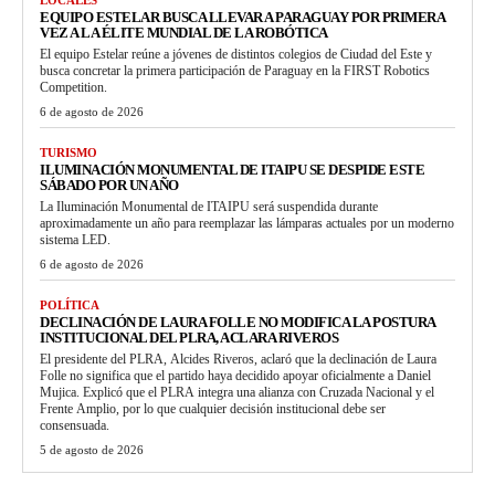
EQUIPO ESTELAR BUSCA LLEVAR A PARAGUAY POR PRIMERA
VEZ A LA ÉLITE MUNDIAL DE LA ROBÓTICA
El equipo Estelar reúne a jóvenes de distintos colegios de Ciudad del Este y
busca concretar la primera participación de Paraguay en la FIRST Robotics
Competition.
6 de agosto de 2026
TURISMO
ILUMINACIÓN MONUMENTAL DE ITAIPU SE DESPIDE ESTE
SÁBADO POR UN AÑO
La Iluminación Monumental de ITAIPU será suspendida durante
aproximadamente un año para reemplazar las lámparas actuales por un moderno
sistema LED.
6 de agosto de 2026
POLÍTICA
DECLINACIÓN DE LAURA FOLLE NO MODIFICA LA POSTURA
INSTITUCIONAL DEL PLRA, ACLARA RIVEROS
El presidente del PLRA, Alcides Riveros, aclaró que la declinación de Laura
Folle no significa que el partido haya decidido apoyar oficialmente a Daniel
Mujica. Explicó que el PLRA integra una alianza con Cruzada Nacional y el
Frente Amplio, por lo que cualquier decisión institucional debe ser
consensuada.
5 de agosto de 2026