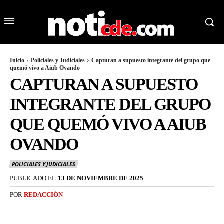
Inicio
Policiales y Judiciales
Capturan a supuesto integrante del grupo que
quemó vivo a Aiub Ovando
CAPTURAN A SUPUESTO
INTEGRANTE DEL GRUPO
QUE QUEMÓ VIVO A AIUB
OVANDO
POLICIALES Y JUDICIALES
PUBLICADO EL
13 DE NOVIEMBRE DE 2025
POR
REDACCIÓN