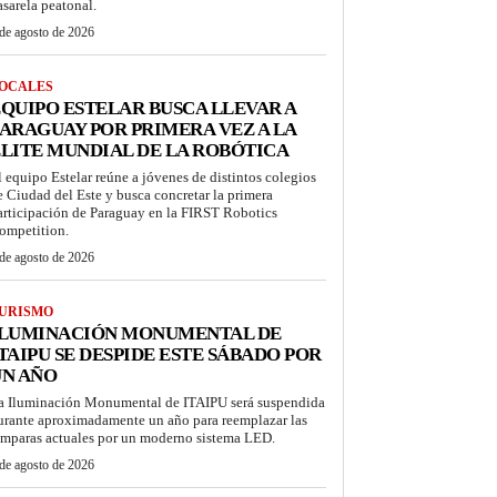
asarela peatonal.
de agosto de 2026
OCALES
QUIPO ESTELAR BUSCA LLEVAR A
ARAGUAY POR PRIMERA VEZ A LA
LITE MUNDIAL DE LA ROBÓTICA
l equipo Estelar reúne a jóvenes de distintos colegios
e Ciudad del Este y busca concretar la primera
articipación de Paraguay en la FIRST Robotics
ompetition.
de agosto de 2026
URISMO
ILUMINACIÓN MONUMENTAL DE
TAIPU SE DESPIDE ESTE SÁBADO POR
UN AÑO
a Iluminación Monumental de ITAIPU será suspendida
urante aproximadamente un año para reemplazar las
ámparas actuales por un moderno sistema LED.
de agosto de 2026