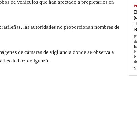
robos de vehículos que han afectado a propietarios en
P
D
M
I
 brasileñas, las autoridades no proporcionan nombres de
E
d
h
mágenes de cámaras de vigilancia donde se observa a
E
N
alles de Foz de Iguazú.
d
5 