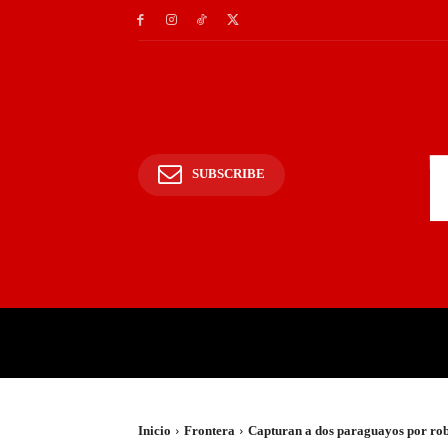
SUBSCRIBE
INICIO
POLICIALES Y
Inicio
Frontera
Capturan a dos paraguayos por rob