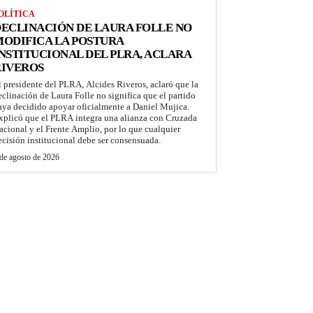
OLÍTICA
ECLINACIÓN DE LAURA FOLLE NO
ODIFICA LA POSTURA
NSTITUCIONAL DEL PLRA, ACLARA
RIVEROS
l presidente del PLRA, Alcides Riveros, aclaró que la
eclinación de Laura Folle no significa que el partido
aya decidido apoyar oficialmente a Daniel Mujica.
xplicó que el PLRA integra una alianza con Cruzada
acional y el Frente Amplio, por lo que cualquier
ecisión institucional debe ser consensuada.
de agosto de 2026