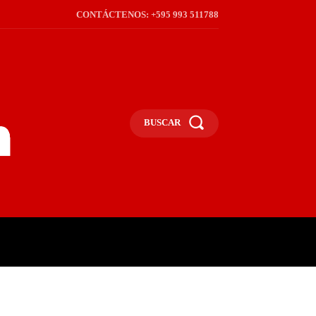
CONTÁCTENOS: +595 993 511788
BUSCAR
ICA
REGIÓN
FRONTERA
S