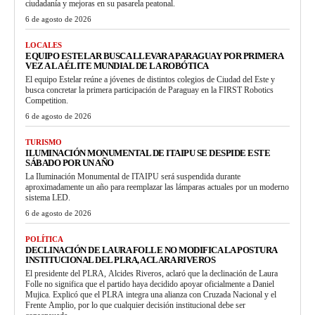
ciudadanía y mejoras en su pasarela peatonal.
6 de agosto de 2026
LOCALES
EQUIPO ESTELAR BUSCA LLEVAR A PARAGUAY POR PRIMERA
VEZ A LA ÉLITE MUNDIAL DE LA ROBÓTICA
El equipo Estelar reúne a jóvenes de distintos colegios de Ciudad del Este y
busca concretar la primera participación de Paraguay en la FIRST Robotics
Competition.
6 de agosto de 2026
TURISMO
ILUMINACIÓN MONUMENTAL DE ITAIPU SE DESPIDE ESTE
SÁBADO POR UN AÑO
La Iluminación Monumental de ITAIPU será suspendida durante
aproximadamente un año para reemplazar las lámparas actuales por un moderno
sistema LED.
6 de agosto de 2026
POLÍTICA
DECLINACIÓN DE LAURA FOLLE NO MODIFICA LA POSTURA
INSTITUCIONAL DEL PLRA, ACLARA RIVEROS
El presidente del PLRA, Alcides Riveros, aclaró que la declinación de Laura
Folle no significa que el partido haya decidido apoyar oficialmente a Daniel
Mujica. Explicó que el PLRA integra una alianza con Cruzada Nacional y el
Frente Amplio, por lo que cualquier decisión institucional debe ser