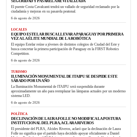
SEGURIDAD Y PASARELA REVITALIZADA
El puente Costa Cavalcanti tendrá un vallado de seguridad reclamado por la
ciudadanía y mejoras en su pasarela peatonal.
6 de agosto de 2026
LOCALES
EQUIPO ESTELAR BUSCA LLEVAR A PARAGUAY POR PRIMERA
VEZ A LA ÉLITE MUNDIAL DE LA ROBÓTICA
El equipo Estelar reúne a jóvenes de distintos colegios de Ciudad del Este y
busca concretar la primera participación de Paraguay en la FIRST Robotics
Competition.
6 de agosto de 2026
TURISMO
ILUMINACIÓN MONUMENTAL DE ITAIPU SE DESPIDE ESTE
SÁBADO POR UN AÑO
La Iluminación Monumental de ITAIPU será suspendida durante
aproximadamente un año para reemplazar las lámparas actuales por un moderno
sistema LED.
6 de agosto de 2026
POLÍTICA
DECLINACIÓN DE LAURA FOLLE NO MODIFICA LA POSTURA
INSTITUCIONAL DEL PLRA, ACLARA RIVEROS
El presidente del PLRA, Alcides Riveros, aclaró que la declinación de Laura
Folle no significa que el partido haya decidido apoyar oficialmente a Daniel