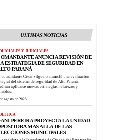
ULTIMAS NOTICIAS
OLICIALES Y JUDICIALES
COMANDANTE ANUNCIA REVISIÓN DE
A ESTRATEGIA DE SEGURIDAD EN
ALTO PARANÁ
l comandante César Silguero anunció una evaluación
ntegral del sistema de seguridad de Alto Paraná.
odrían aplicarse nuevas estrategias, refuerzos y
ambios.
de agosto de 2026
OLÍTICA
ANI PEREIRA PROYECTA LA UNIDAD
POSITORA MÁS ALLÁ DE LAS
LECCIONES MUNICIPALES
l candidato a la Intendencia de Ciudad del Este por Yo