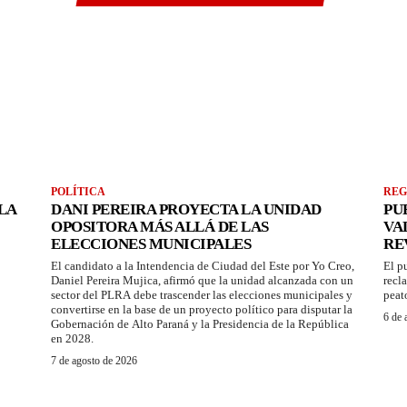
POLÍTICA
REG
LA
DANI PEREIRA PROYECTA LA UNIDAD
PU
OPOSITORA MÁS ALLÁ DE LAS
VA
ELECCIONES MUNICIPALES
RE
El candidato a la Intendencia de Ciudad del Este por Yo Creo,
El p
Daniel Pereira Mujica, afirmó que la unidad alcanzada con un
recl
sector del PLRA debe trascender las elecciones municipales y
peat
convertirse en la base de un proyecto político para disputar la
6 de 
Gobernación de Alto Paraná y la Presidencia de la República
en 2028.
7 de agosto de 2026