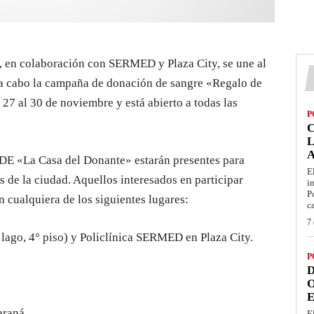
, en colaboración con SERMED y Plaza City, se une al
 a cabo la campaña de donación de sangre «Regalo de
l 27 al 30 de noviembre y está abierto a todas las
P
L
CDE «La Casa del Donante» estarán presentes para
E
s de la ciudad. Aquellos interesados en participar
i
P
n cualquiera de los siguientes lugares:
c
7 
 lago, 4° piso) y Policlínica SERMED en Plaza City.
P
D
O
E
araná
E