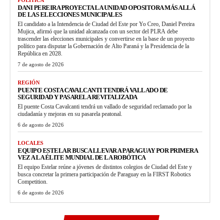
DANI PEREIRA PROYECTA LA UNIDAD OPOSITORA MÁS ALLÁ
DE LAS ELECCIONES MUNICIPALES
El candidato a la Intendencia de Ciudad del Este por Yo Creo, Daniel Pereira
Mujica, afirmó que la unidad alcanzada con un sector del PLRA debe
trascender las elecciones municipales y convertirse en la base de un proyecto
político para disputar la Gobernación de Alto Paraná y la Presidencia de la
República en 2028.
7 de agosto de 2026
REGIÓN
PUENTE COSTA CAVALCANTI TENDRÁ VALLADO DE
SEGURIDAD Y PASARELA REVITALIZADA
El puente Costa Cavalcanti tendrá un vallado de seguridad reclamado por la
ciudadanía y mejoras en su pasarela peatonal.
6 de agosto de 2026
LOCALES
EQUIPO ESTELAR BUSCA LLEVAR A PARAGUAY POR PRIMERA
VEZ A LA ÉLITE MUNDIAL DE LA ROBÓTICA
El equipo Estelar reúne a jóvenes de distintos colegios de Ciudad del Este y
busca concretar la primera participación de Paraguay en la FIRST Robotics
Competition.
6 de agosto de 2026