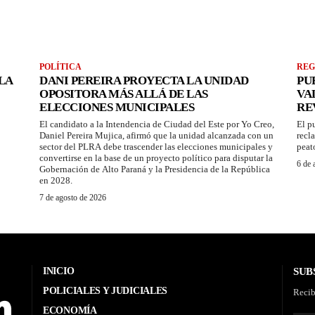
POLÍTICA
REG
LA
DANI PEREIRA PROYECTA LA UNIDAD
PU
OPOSITORA MÁS ALLÁ DE LAS
VA
ELECCIONES MUNICIPALES
RE
El candidato a la Intendencia de Ciudad del Este por Yo Creo,
El p
Daniel Pereira Mujica, afirmó que la unidad alcanzada con un
recl
sector del PLRA debe trascender las elecciones municipales y
peat
convertirse en la base de un proyecto político para disputar la
6 de 
Gobernación de Alto Paraná y la Presidencia de la República
en 2028.
7 de agosto de 2026
INICIO
SUB
POLICIALES Y JUDICIALES
Recib
ECONOMÍA