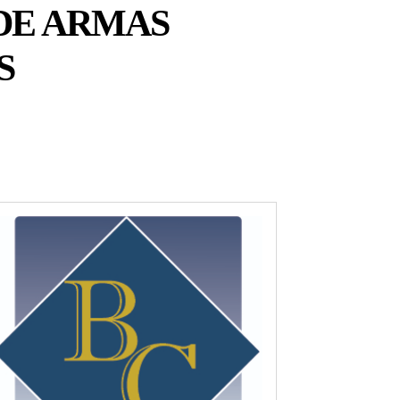
DE ARMAS
S