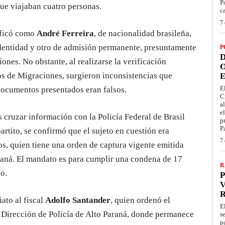
P
que viajaban cuatro personas.
c
7 
ificó como
André Ferreira
, de nacionalidad brasileña,
dentidad y otro de admisión permanente, presuntamente
P
D
nes. No obstante, al realizarse la verificación
O
os de Migraciones, surgieron inconsistencias que
E
E
 documentos presentados eran falsos.
C
a
e
s cruzar información con la Policía Federal de Brasil
p
P
tito, se confirmó que el sujeto en cuestión era
7 
os, quien tiene una orden de captura vigente emitida
araná. El mandato es para cumplir una condena de 17
R
o.
P
V
ato al fiscal
Adolfo Santander
, quien ordenó el
E
a Dirección de Policía de Alto Paraná, donde permanece
s
p