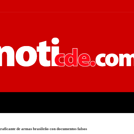
 JUDICIALES
ECONOMÍA
POLÍT
raficante de armas brasileño con documentos falsos