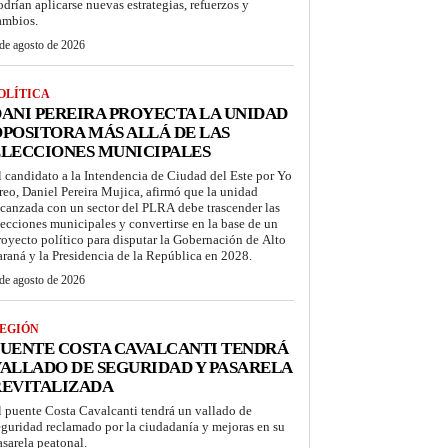
odrían aplicarse nuevas estrategias, refuerzos y
ambios.
de agosto de 2026
OLÍTICA
ANI PEREIRA PROYECTA LA UNIDAD
POSITORA MÁS ALLÁ DE LAS
LECCIONES MUNICIPALES
l candidato a la Intendencia de Ciudad del Este por Yo
reo, Daniel Pereira Mujica, afirmó que la unidad
lcanzada con un sector del PLRA debe trascender las
lecciones municipales y convertirse en la base de un
royecto político para disputar la Gobernación de Alto
araná y la Presidencia de la República en 2028.
de agosto de 2026
EGIÓN
UENTE COSTA CAVALCANTI TENDRÁ
ALLADO DE SEGURIDAD Y PASARELA
REVITALIZADA
l puente Costa Cavalcanti tendrá un vallado de
eguridad reclamado por la ciudadanía y mejoras en su
asarela peatonal.