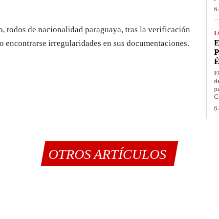
6 
o, todos de nacionalidad paraguaya, tras la verificación
L
E
 no encontrarse irregularidades en sus documentaciones.
P
É
E
d
p
C
6 
OTROS ARTÍCULOS