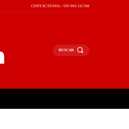
CONTÁCTENOS: +595 993 511788
BUSCAR
ICA
REGIÓN
FRONTERA
S