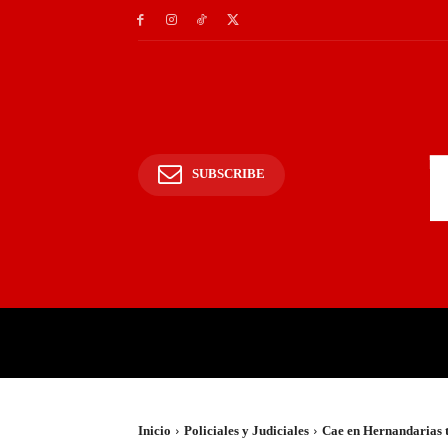
SUBSCRIBE
INICIO
POLICIALES Y
Inicio
Policiales y Judiciales
Cae en Hernandarias t