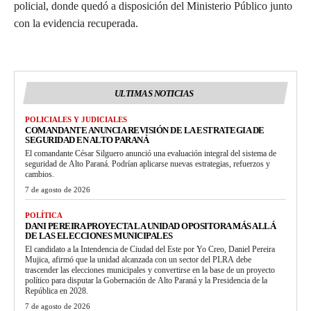
policial, donde quedó a disposición del Ministerio Público junto
con la evidencia recuperada.
ULTIMAS NOTICIAS
POLICIALES Y JUDICIALES
COMANDANTE ANUNCIA REVISIÓN DE LA ESTRATEGIA DE
SEGURIDAD EN ALTO PARANÁ
El comandante César Silguero anunció una evaluación integral del sistema de
seguridad de Alto Paraná. Podrían aplicarse nuevas estrategias, refuerzos y
cambios.
7 de agosto de 2026
POLÍTICA
DANI PEREIRA PROYECTA LA UNIDAD OPOSITORA MÁS ALLÁ
DE LAS ELECCIONES MUNICIPALES
El candidato a la Intendencia de Ciudad del Este por Yo Creo, Daniel Pereira
Mujica, afirmó que la unidad alcanzada con un sector del PLRA debe
trascender las elecciones municipales y convertirse en la base de un proyecto
político para disputar la Gobernación de Alto Paraná y la Presidencia de la
República en 2028.
7 de agosto de 2026