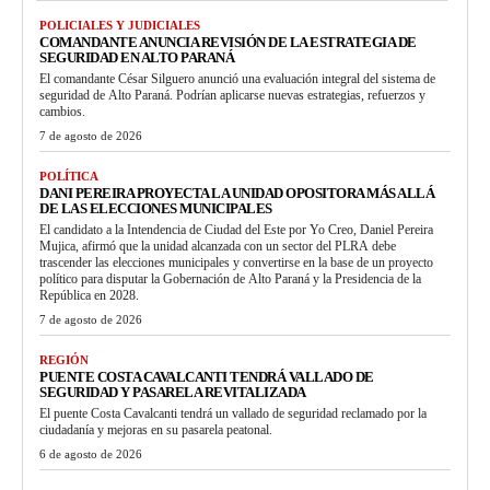
POLICIALES Y JUDICIALES
COMANDANTE ANUNCIA REVISIÓN DE LA ESTRATEGIA DE
SEGURIDAD EN ALTO PARANÁ
El comandante César Silguero anunció una evaluación integral del sistema de
seguridad de Alto Paraná. Podrían aplicarse nuevas estrategias, refuerzos y
cambios.
7 de agosto de 2026
POLÍTICA
DANI PEREIRA PROYECTA LA UNIDAD OPOSITORA MÁS ALLÁ
DE LAS ELECCIONES MUNICIPALES
El candidato a la Intendencia de Ciudad del Este por Yo Creo, Daniel Pereira
Mujica, afirmó que la unidad alcanzada con un sector del PLRA debe
trascender las elecciones municipales y convertirse en la base de un proyecto
político para disputar la Gobernación de Alto Paraná y la Presidencia de la
República en 2028.
7 de agosto de 2026
REGIÓN
PUENTE COSTA CAVALCANTI TENDRÁ VALLADO DE
SEGURIDAD Y PASARELA REVITALIZADA
El puente Costa Cavalcanti tendrá un vallado de seguridad reclamado por la
ciudadanía y mejoras en su pasarela peatonal.
6 de agosto de 2026