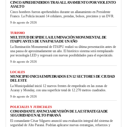
CINCO APREHENDIDOS TRAS ALLANAMIENTO POR VIOLENTO
ASALTO
Cinco hombres fueron aprehendidos durante un allanamiento en Presidente
Franco. La Policía incautó 14 celulares, prendas, bolsos, precintos y un DVR.
9 de agosto de 2026
TURISMO
MULTITUD DESPIDE LA ILUMINACIÓN MONUMENTAL DE
ITAIPU ANTES DE UNA PAUSA DE UN AÑO
La Iluminación Monumental de ITAIPU realizó su última presentación antes de
una pausa de aproximadamente un año. El histórico sistema será reemplazado
por tecnología LED y regresará con nuevas posibilidades para el espectáculo.
9 de agosto de 2026
LOCALES
MUNICIPIO INICIA EMPEDRADOS EN 12 SECTORES DE CIUDAD
DEL ESTE
La Municipalidad inició 12 nuevos frentes de empedrado en las zonas de
Acaray y Monday, con una superficie total de 12.270 metros cuadrados.
9 de agosto de 2026
POLICIALES Y JUDICIALES
COMANDANTE ANUNCIA REVISIÓN DE LA ESTRATEGIA DE
SEGURIDAD EN ALTO PARANÁ
El comandante César Silguero anunció una evaluación integral del sistema de
seguridad de Alto Paraná. Podrían aplicarse nuevas estrategias, refuerzos y