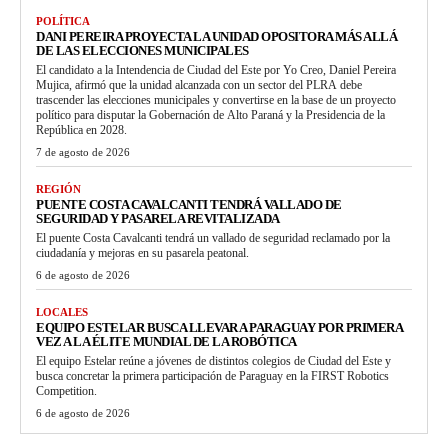
POLÍTICA
DANI PEREIRA PROYECTA LA UNIDAD OPOSITORA MÁS ALLÁ
DE LAS ELECCIONES MUNICIPALES
El candidato a la Intendencia de Ciudad del Este por Yo Creo, Daniel Pereira
Mujica, afirmó que la unidad alcanzada con un sector del PLRA debe
trascender las elecciones municipales y convertirse en la base de un proyecto
político para disputar la Gobernación de Alto Paraná y la Presidencia de la
República en 2028.
7 de agosto de 2026
REGIÓN
PUENTE COSTA CAVALCANTI TENDRÁ VALLADO DE
SEGURIDAD Y PASARELA REVITALIZADA
El puente Costa Cavalcanti tendrá un vallado de seguridad reclamado por la
ciudadanía y mejoras en su pasarela peatonal.
6 de agosto de 2026
LOCALES
EQUIPO ESTELAR BUSCA LLEVAR A PARAGUAY POR PRIMERA
VEZ A LA ÉLITE MUNDIAL DE LA ROBÓTICA
El equipo Estelar reúne a jóvenes de distintos colegios de Ciudad del Este y
busca concretar la primera participación de Paraguay en la FIRST Robotics
Competition.
6 de agosto de 2026