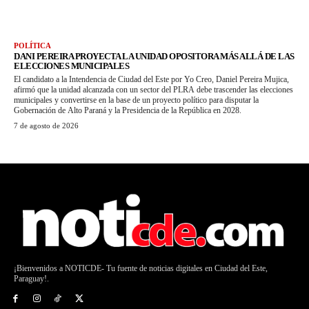
POLÍTICA
DANI PEREIRA PROYECTA LA UNIDAD OPOSITORA MÁS ALLÁ DE LAS
ELECCIONES MUNICIPALES
El candidato a la Intendencia de Ciudad del Este por Yo Creo, Daniel Pereira Mujica,
afirmó que la unidad alcanzada con un sector del PLRA debe trascender las elecciones
municipales y convertirse en la base de un proyecto político para disputar la
Gobernación de Alto Paraná y la Presidencia de la República en 2028.
7 de agosto de 2026
¡Bienvenidos a NOTICDE- Tu fuente de noticias digitales en Ciudad del Este,
Paraguay!.