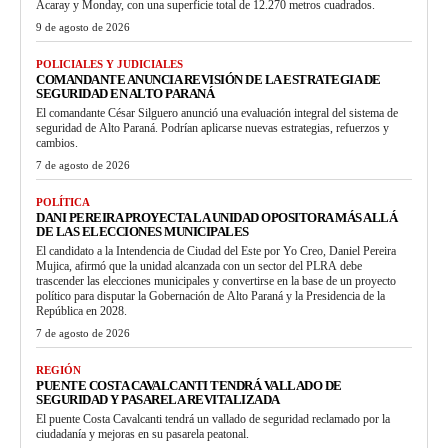
Acaray y Monday, con una superficie total de 12.270 metros cuadrados.
9 de agosto de 2026
POLICIALES Y JUDICIALES
COMANDANTE ANUNCIA REVISIÓN DE LA ESTRATEGIA DE
SEGURIDAD EN ALTO PARANÁ
El comandante César Silguero anunció una evaluación integral del sistema de
seguridad de Alto Paraná. Podrían aplicarse nuevas estrategias, refuerzos y
cambios.
7 de agosto de 2026
POLÍTICA
DANI PEREIRA PROYECTA LA UNIDAD OPOSITORA MÁS ALLÁ
DE LAS ELECCIONES MUNICIPALES
El candidato a la Intendencia de Ciudad del Este por Yo Creo, Daniel Pereira
Mujica, afirmó que la unidad alcanzada con un sector del PLRA debe
trascender las elecciones municipales y convertirse en la base de un proyecto
político para disputar la Gobernación de Alto Paraná y la Presidencia de la
República en 2028.
7 de agosto de 2026
REGIÓN
PUENTE COSTA CAVALCANTI TENDRÁ VALLADO DE
SEGURIDAD Y PASARELA REVITALIZADA
El puente Costa Cavalcanti tendrá un vallado de seguridad reclamado por la
ciudadanía y mejoras en su pasarela peatonal.