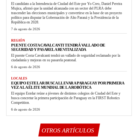
El candidato a la Intendencia de Ciudad del Este por Yo Creo, Daniel Pereira
Mujica, afirmó que la unidad alcanzada con un sector del PLRA debe
trascender las elecciones municipales y convertirse en la base de un proyecto
político para disputar la Gobernación de Alto Paraná y la Presidencia de la
República en 2028.
7 de agosto de 2026
REGIÓN
PUENTE COSTA CAVALCANTI TENDRÁ VALLADO DE
SEGURIDAD Y PASARELA REVITALIZADA
El puente Costa Cavalcanti tendrá un vallado de seguridad reclamado por la
ciudadanía y mejoras en su pasarela peatonal.
6 de agosto de 2026
LOCALES
EQUIPO ESTELAR BUSCA LLEVAR A PARAGUAY POR PRIMERA
VEZ A LA ÉLITE MUNDIAL DE LA ROBÓTICA
El equipo Estelar reúne a jóvenes de distintos colegios de Ciudad del Este y
busca concretar la primera participación de Paraguay en la FIRST Robotics
Competition.
6 de agosto de 2026
OTROS ARTÍCULOS