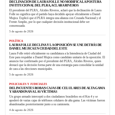
DECLINACIÓN DE LAURA FOLLE NO MODIFICA LA POSTURA
INSTITUCIONAL DEL PLRA, ACLARA RIVEROS
El presidente del PLRA, Alcides Riveros, aclaró que la declinación de Laura
Folle no significa que el partido haya decidido apoyar oficialmente a Daniel
Mujica. Explicó que el PLRA integra una alianza con Cruzada Nacional y el
Frente Amplio, por lo que cualquier decisión institucional debe ser
consensuada.
5 de agosto de 2026
POLÍTICA
LAURA FOLLE DECLINA Y LA OPOSICIÓN SE UNE DETRÁS DE
DANIEL MUJICA EN CIUDAD DEL ESTE
Laura Folle retiró oficialmente su candidatura a la Intendencia de Ciudad del
Este para respaldar a Daniel Mujica como candidato unitario de la oposición. El
anuncio fue confirmado por el presidente del PLRA, Alcides Riveros, quien
destacó que la decisión forma parte de una estrategia para consolidar la unidad
de cara a las elecciones municipales.
5 de agosto de 2026
POLICIALES Y JUDICIALES
DELINCUENTES ROBAN CAJAS DE CELULARES DE ALTA GAMA
Y ABANDONAN A LAS VÍCTIMAS
Un grupo armado interceptó a dos ciudadanos brasileños en el Km 4 y se
apoderó de varias cajas de teléfonos celulares de alta gama. Las víctimas fueron
abandonadas posteriormente junto a su camioneta.
4 de agosto de 2026