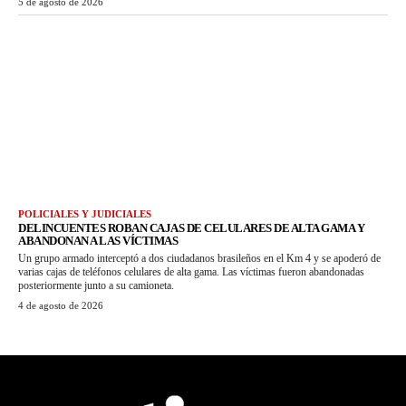
5 de agosto de 2026
POLICIALES Y JUDICIALES
DELINCUENTES ROBAN CAJAS DE CELULARES DE ALTA GAMA Y
ABANDONAN A LAS VÍCTIMAS
Un grupo armado interceptó a dos ciudadanos brasileños en el Km 4 y se apoderó de
varias cajas de teléfonos celulares de alta gama. Las víctimas fueron abandonadas
posteriormente junto a su camioneta.
4 de agosto de 2026