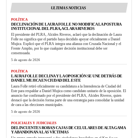
ULTIMAS NOTICIAS
POLÍTICA
DECLINACIÓN DE LAURA FOLLE NO MODIFICA LA POSTURA
INSTITUCIONAL DEL PLRA, ACLARA RIVEROS
El presidente del PLRA, Alcides Riveros, aclaró que la declinación de Laura
Folle no significa que el partido haya decidido apoyar oficialmente a Daniel
Mujica. Explicó que el PLRA integra una alianza con Cruzada Nacional y el
Frente Amplio, por lo que cualquier decisión institucional debe ser
consensuada.
5 de agosto de 2026
POLÍTICA
LAURA FOLLE DECLINA Y LA OPOSICIÓN SE UNE DETRÁS DE
DANIEL MUJICA EN CIUDAD DEL ESTE
Laura Folle retiró oficialmente su candidatura a la Intendencia de Ciudad del
Este para respaldar a Daniel Mujica como candidato unitario de la oposición. El
anuncio fue confirmado por el presidente del PLRA, Alcides Riveros, quien
destacó que la decisión forma parte de una estrategia para consolidar la unidad
de cara a las elecciones municipales.
5 de agosto de 2026
POLICIALES Y JUDICIALES
DELINCUENTES ROBAN CAJAS DE CELULARES DE ALTA GAMA
Y ABANDONAN A LAS VÍCTIMAS
Un grupo armado interceptó a dos ciudadanos brasileños en el Km 4 y se