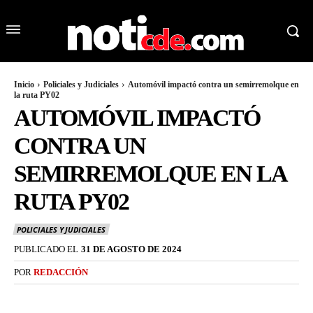
Inicio
Policiales y Judiciales
Automóvil impactó contra un semirremolque en
la ruta PY02
AUTOMÓVIL IMPACTÓ
CONTRA UN
SEMIRREMOLQUE EN LA
RUTA PY02
POLICIALES Y JUDICIALES
PUBLICADO EL
31 DE AGOSTO DE 2024
POR
REDACCIÓN