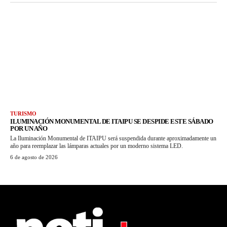
TURISMO
ILUMINACIÓN MONUMENTAL DE ITAIPU SE DESPIDE ESTE SÁBADO
POR UN AÑO
La Iluminación Monumental de ITAIPU será suspendida durante aproximadamente un
año para reemplazar las lámparas actuales por un moderno sistema LED.
6 de agosto de 2026