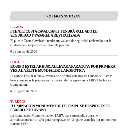
ULTIMAS NOTICIAS
REGIÓN
PUENTE COSTA CAVALCANTI TENDRÁ VALLADO DE
SEGURIDAD Y PASARELA REVITALIZADA
El puente Costa Cavalcanti tendrá un vallado de seguridad reclamado por la
ciudadanía y mejoras en su pasarela peatonal.
6 de agosto de 2026
LOCALES
EQUIPO ESTELAR BUSCA LLEVAR A PARAGUAY POR PRIMERA
VEZ A LA ÉLITE MUNDIAL DE LA ROBÓTICA
El equipo Estelar reúne a jóvenes de distintos colegios de Ciudad del Este y
busca concretar la primera participación de Paraguay en la FIRST Robotics
Competition.
6 de agosto de 2026
TURISMO
ILUMINACIÓN MONUMENTAL DE ITAIPU SE DESPIDE ESTE
SÁBADO POR UN AÑO
La Iluminación Monumental de ITAIPU será suspendida durante
aproximadamente un año para reemplazar las lámparas actuales por un moderno
sistema LED.