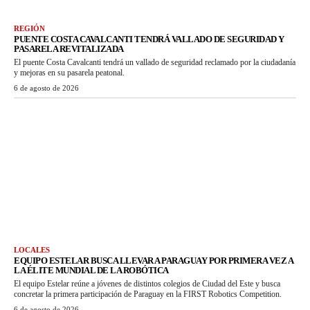
REGIÓN
PUENTE COSTA CAVALCANTI TENDRÁ VALLADO DE SEGURIDAD Y
PASARELA REVITALIZADA
El puente Costa Cavalcanti tendrá un vallado de seguridad reclamado por la ciudadanía
y mejoras en su pasarela peatonal.
6 de agosto de 2026
LOCALES
EQUIPO ESTELAR BUSCA LLEVAR A PARAGUAY POR PRIMERA VEZ A
LA ÉLITE MUNDIAL DE LA ROBÓTICA
El equipo Estelar reúne a jóvenes de distintos colegios de Ciudad del Este y busca
concretar la primera participación de Paraguay en la FIRST Robotics Competition.
6 de agosto de 2026