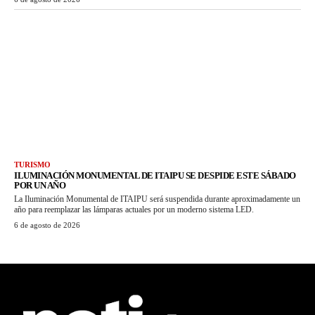
TURISMO
ILUMINACIÓN MONUMENTAL DE ITAIPU SE DESPIDE ESTE SÁBADO
POR UN AÑO
La Iluminación Monumental de ITAIPU será suspendida durante aproximadamente un
año para reemplazar las lámparas actuales por un moderno sistema LED.
6 de agosto de 2026