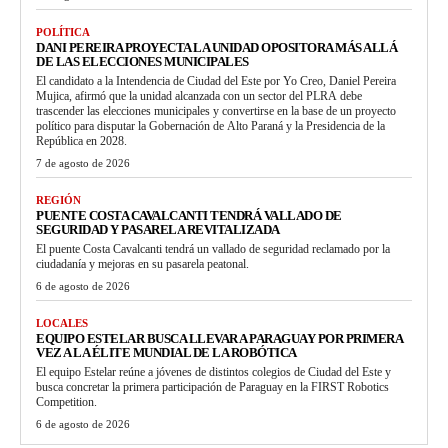
POLÍTICA
DANI PEREIRA PROYECTA LA UNIDAD OPOSITORA MÁS ALLÁ
DE LAS ELECCIONES MUNICIPALES
El candidato a la Intendencia de Ciudad del Este por Yo Creo, Daniel Pereira
Mujica, afirmó que la unidad alcanzada con un sector del PLRA debe
trascender las elecciones municipales y convertirse en la base de un proyecto
político para disputar la Gobernación de Alto Paraná y la Presidencia de la
República en 2028.
7 de agosto de 2026
REGIÓN
PUENTE COSTA CAVALCANTI TENDRÁ VALLADO DE
SEGURIDAD Y PASARELA REVITALIZADA
El puente Costa Cavalcanti tendrá un vallado de seguridad reclamado por la
ciudadanía y mejoras en su pasarela peatonal.
6 de agosto de 2026
LOCALES
EQUIPO ESTELAR BUSCA LLEVAR A PARAGUAY POR PRIMERA
VEZ A LA ÉLITE MUNDIAL DE LA ROBÓTICA
El equipo Estelar reúne a jóvenes de distintos colegios de Ciudad del Este y
busca concretar la primera participación de Paraguay en la FIRST Robotics
Competition.
6 de agosto de 2026