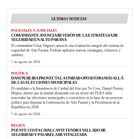
ULTIMAS NOTICIAS
POLICIALES Y JUDICIALES
COMANDANTE ANUNCIA REVISIÓN DE LA ESTRATEGIA DE
SEGURIDAD EN ALTO PARANÁ
El comandante César Silguero anunció una evaluación integral del sistema de
seguridad de Alto Paraná. Podrían aplicarse nuevas estrategias, refuerzos y
cambios.
7 de agosto de 2026
POLÍTICA
DANI PEREIRA PROYECTA LA UNIDAD OPOSITORA MÁS ALLÁ
DE LAS ELECCIONES MUNICIPALES
El candidato a la Intendencia de Ciudad del Este por Yo Creo, Daniel Pereira
Mujica, afirmó que la unidad alcanzada con un sector del PLRA debe
trascender las elecciones municipales y convertirse en la base de un proyecto
político para disputar la Gobernación de Alto Paraná y la Presidencia de la
República en 2028.
7 de agosto de 2026
REGIÓN
PUENTE COSTA CAVALCANTI TENDRÁ VALLADO DE
SEGURIDAD Y PASARELA REVITALIZADA