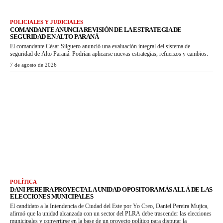
POLICIALES Y JUDICIALES
COMANDANTE ANUNCIA REVISIÓN DE LA ESTRATEGIA DE
SEGURIDAD EN ALTO PARANÁ
El comandante César Silguero anunció una evaluación integral del sistema de
seguridad de Alto Paraná. Podrían aplicarse nuevas estrategias, refuerzos y cambios.
7 de agosto de 2026
POLÍTICA
DANI PEREIRA PROYECTA LA UNIDAD OPOSITORA MÁS ALLÁ DE LAS
ELECCIONES MUNICIPALES
El candidato a la Intendencia de Ciudad del Este por Yo Creo, Daniel Pereira Mujica,
afirmó que la unidad alcanzada con un sector del PLRA debe trascender las elecciones
municipales y convertirse en la base de un proyecto político para disputar la