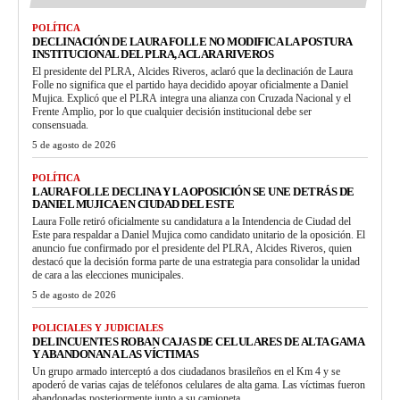
POLÍTICA
DECLINACIÓN DE LAURA FOLLE NO MODIFICA LA POSTURA
INSTITUCIONAL DEL PLRA, ACLARA RIVEROS
El presidente del PLRA, Alcides Riveros, aclaró que la declinación de Laura
Folle no significa que el partido haya decidido apoyar oficialmente a Daniel
Mujica. Explicó que el PLRA integra una alianza con Cruzada Nacional y el
Frente Amplio, por lo que cualquier decisión institucional debe ser
consensuada.
5 de agosto de 2026
POLÍTICA
LAURA FOLLE DECLINA Y LA OPOSICIÓN SE UNE DETRÁS DE
DANIEL MUJICA EN CIUDAD DEL ESTE
Laura Folle retiró oficialmente su candidatura a la Intendencia de Ciudad del
Este para respaldar a Daniel Mujica como candidato unitario de la oposición. El
anuncio fue confirmado por el presidente del PLRA, Alcides Riveros, quien
destacó que la decisión forma parte de una estrategia para consolidar la unidad
de cara a las elecciones municipales.
5 de agosto de 2026
POLICIALES Y JUDICIALES
DELINCUENTES ROBAN CAJAS DE CELULARES DE ALTA GAMA
Y ABANDONAN A LAS VÍCTIMAS
Un grupo armado interceptó a dos ciudadanos brasileños en el Km 4 y se
apoderó de varias cajas de teléfonos celulares de alta gama. Las víctimas fueron
abandonadas posteriormente junto a su camioneta.