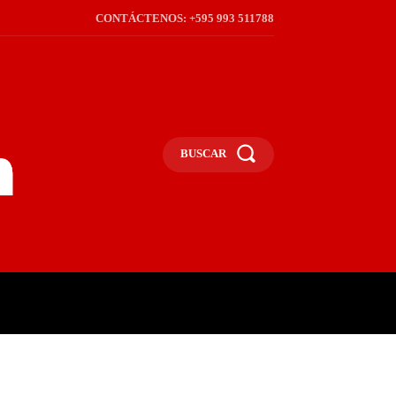
CONTÁCTENOS: +595 993 511788
BUSCAR
ICA
REGIÓN
FRONTERA
S