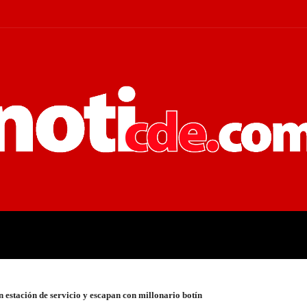
 JUDICIALES
ECONOMÍA
POLÍT
 estación de servicio y escapan con millonario botín