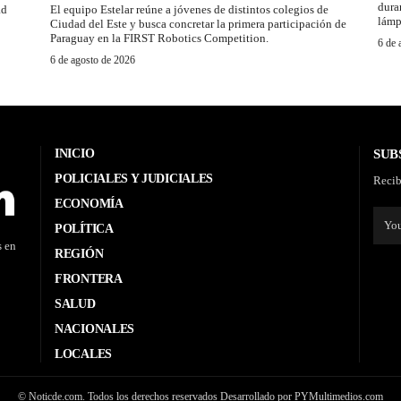
dura
ad
El equipo Estelar reúne a jóvenes de distintos colegios de
lámp
Ciudad del Este y busca concretar la primera participación de
Paraguay en la FIRST Robotics Competition.
6 de 
6 de agosto de 2026
INICIO
SUB
POLICIALES Y JUDICIALES
Recib
ECONOMÍA
POLÍTICA
s en
REGIÓN
FRONTERA
SALUD
NACIONALES
LOCALES
© Noticde.com. Todos los derechos reservados Desarrollado por PYMultimedios.com