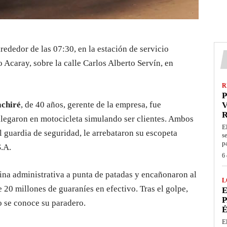
rededor de las 07:30, en la estación de servicio
 Acaray, sobre la calle Carlos Alberto Servín, en
R
P
achiré
, de 40 años, gerente de la empresa, fue
V
legaron en motocicleta simulando ser clientes. Ambos
E
al guardia de seguridad, le arrebataron su escopeta
s
p
S.A.
6 
cina administrativa a punta de patadas y encañonaron al
L
20 millones de guaraníes en efectivo. Tras el golpe,
E
P
 se conoce su paradero.
É
E