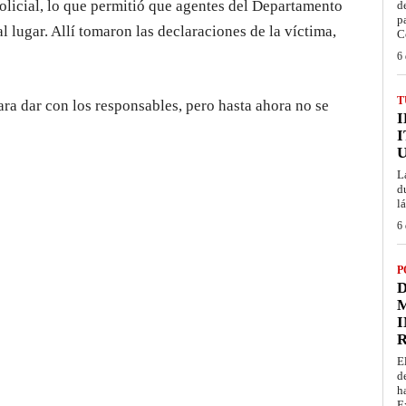
policial, lo que permitió que agentes del Departamento
d
p
l lugar. Allí tomaron las declaraciones de la víctima,
C
6 
T
ra dar con los responsables, pero hasta ahora no se
I
L
d
l
6 
P
D
M
I
E
d
h
E