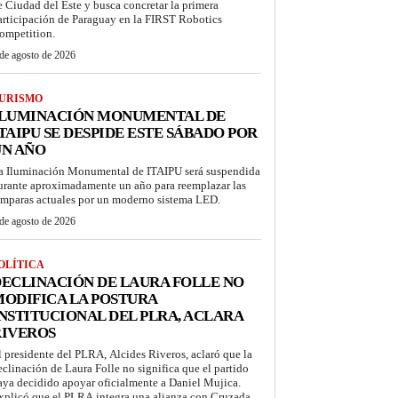
e Ciudad del Este y busca concretar la primera
articipación de Paraguay en la FIRST Robotics
ompetition.
de agosto de 2026
URISMO
ILUMINACIÓN MONUMENTAL DE
TAIPU SE DESPIDE ESTE SÁBADO POR
UN AÑO
a Iluminación Monumental de ITAIPU será suspendida
urante aproximadamente un año para reemplazar las
ámparas actuales por un moderno sistema LED.
de agosto de 2026
OLÍTICA
ECLINACIÓN DE LAURA FOLLE NO
ODIFICA LA POSTURA
NSTITUCIONAL DEL PLRA, ACLARA
RIVEROS
l presidente del PLRA, Alcides Riveros, aclaró que la
eclinación de Laura Folle no significa que el partido
aya decidido apoyar oficialmente a Daniel Mujica.
xplicó que el PLRA integra una alianza con Cruzada