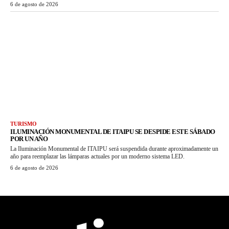
6 de agosto de 2026
TURISMO
ILUMINACIÓN MONUMENTAL DE ITAIPU SE DESPIDE ESTE SÁBADO
POR UN AÑO
La Iluminación Monumental de ITAIPU será suspendida durante aproximadamente un
año para reemplazar las lámparas actuales por un moderno sistema LED.
6 de agosto de 2026