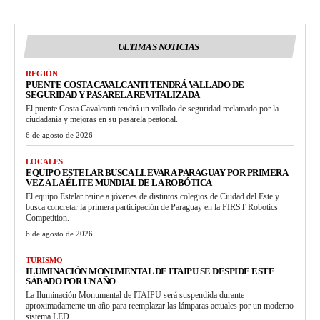
ULTIMAS NOTICIAS
REGIÓN
PUENTE COSTA CAVALCANTI TENDRÁ VALLADO DE
SEGURIDAD Y PASARELA REVITALIZADA
El puente Costa Cavalcanti tendrá un vallado de seguridad reclamado por la
ciudadanía y mejoras en su pasarela peatonal.
6 de agosto de 2026
LOCALES
EQUIPO ESTELAR BUSCA LLEVAR A PARAGUAY POR PRIMERA
VEZ A LA ÉLITE MUNDIAL DE LA ROBÓTICA
El equipo Estelar reúne a jóvenes de distintos colegios de Ciudad del Este y
busca concretar la primera participación de Paraguay en la FIRST Robotics
Competition.
6 de agosto de 2026
TURISMO
ILUMINACIÓN MONUMENTAL DE ITAIPU SE DESPIDE ESTE
SÁBADO POR UN AÑO
La Iluminación Monumental de ITAIPU será suspendida durante
aproximadamente un año para reemplazar las lámparas actuales por un moderno
sistema LED.