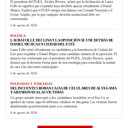
El presidente del PLRA, Alcides Riveros, aclaró que la declinación de Laura
Folle no significa que el partido haya decidido apoyar oficialmente a Daniel
Mujica. Explicó que el PLRA integra una alianza con Cruzada Nacional y el
Frente Amplio, por lo que cualquier decisión institucional debe ser
consensuada.
5 de agosto de 2026
POLÍTICA
LAURA FOLLE DECLINA Y LA OPOSICIÓN SE UNE DETRÁS DE
DANIEL MUJICA EN CIUDAD DEL ESTE
Laura Folle retiró oficialmente su candidatura a la Intendencia de Ciudad del
Este para respaldar a Daniel Mujica como candidato unitario de la oposición. El
anuncio fue confirmado por el presidente del PLRA, Alcides Riveros, quien
destacó que la decisión forma parte de una estrategia para consolidar la unidad
de cara a las elecciones municipales.
5 de agosto de 2026
POLICIALES Y JUDICIALES
DELINCUENTES ROBAN CAJAS DE CELULARES DE ALTA GAMA
Y ABANDONAN A LAS VÍCTIMAS
Un grupo armado interceptó a dos ciudadanos brasileños en el Km 4 y se
apoderó de varias cajas de teléfonos celulares de alta gama. Las víctimas fueron
abandonadas posteriormente junto a su camioneta.
4 de agosto de 2026