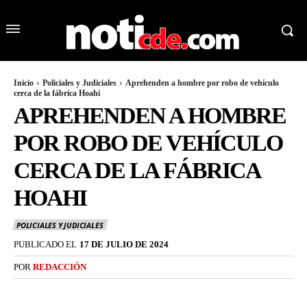
Inicio
Policiales y Judiciales
Aprehenden a hombre por robo de vehículo
cerca de la fábrica Hoahi
APREHENDEN A HOMBRE
POR ROBO DE VEHÍCULO
CERCA DE LA FÁBRICA
HOAHI
POLICIALES Y JUDICIALES
PUBLICADO EL
17 DE JULIO DE 2024
POR
REDACCIÓN