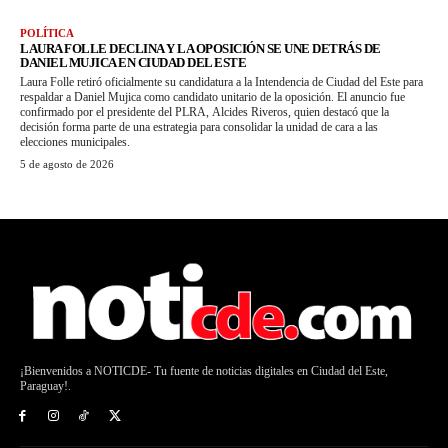
POLÍTICA
LAURA FOLLE DECLINA Y LA OPOSICIÓN SE UNE DETRÁS DE
DANIEL MUJICA EN CIUDAD DEL ESTE
Laura Folle retiró oficialmente su candidatura a la Intendencia de Ciudad del Este para
respaldar a Daniel Mujica como candidato unitario de la oposición. El anuncio fue
confirmado por el presidente del PLRA, Alcides Riveros, quien destacó que la
decisión forma parte de una estrategia para consolidar la unidad de cara a las
elecciones municipales.
5 de agosto de 2026
¡Bienvenidos a NOTICDE- Tu fuente de noticias digitales en Ciudad del Este,
Paraguay!.