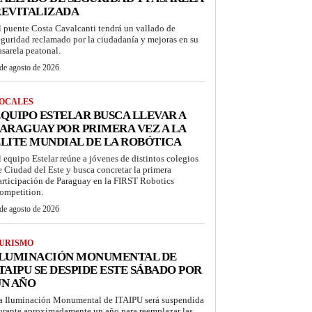
REVITALIZADA
l puente Costa Cavalcanti tendrá un vallado de
eguridad reclamado por la ciudadanía y mejoras en su
asarela peatonal.
de agosto de 2026
OCALES
QUIPO ESTELAR BUSCA LLEVAR A
ARAGUAY POR PRIMERA VEZ A LA
LITE MUNDIAL DE LA ROBÓTICA
l equipo Estelar reúne a jóvenes de distintos colegios
e Ciudad del Este y busca concretar la primera
articipación de Paraguay en la FIRST Robotics
ompetition.
de agosto de 2026
URISMO
ILUMINACIÓN MONUMENTAL DE
TAIPU SE DESPIDE ESTE SÁBADO POR
UN AÑO
a Iluminación Monumental de ITAIPU será suspendida
urante aproximadamente un año para reemplazar las