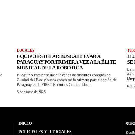
LOCALES
TUR
EQUIPO ESTELAR BUSCA LLEVAR A
IL
PARAGUAY POR PRIMERA VEZ A LA ÉLITE
SE
MUNDIAL DE LA ROBÓTICA
La I
dura
ad
El equipo Estelar reúne a jóvenes de distintos colegios de
lámp
Ciudad del Este y busca concretar la primera participación de
Paraguay en la FIRST Robotics Competition.
6 de 
6 de agosto de 2026
INICIO
SUB
POLICIALES Y JUDICIALES
Recib