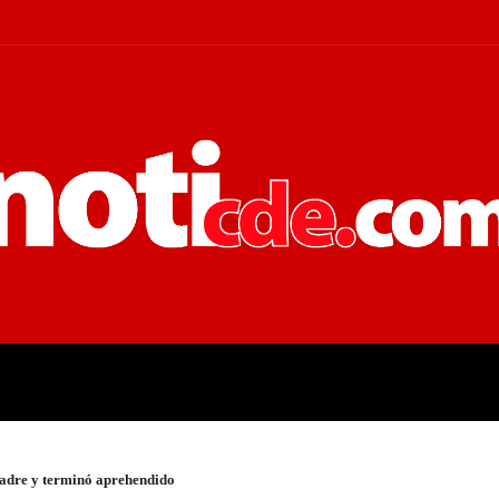
 JUDICIALES
ECONOMÍA
POLÍT
madre y terminó aprehendido