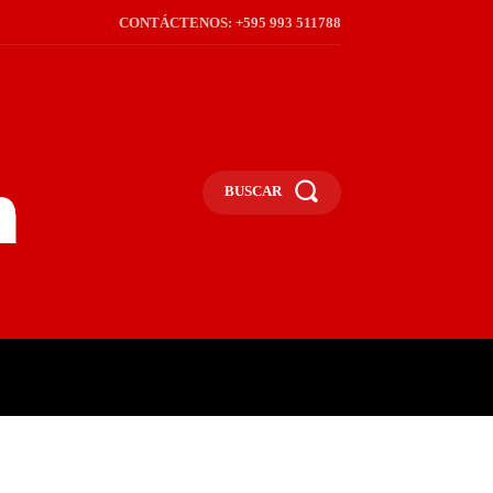
CONTÁCTENOS: +595 993 511788
BUSCAR
ICA
REGIÓN
FRONTERA
S