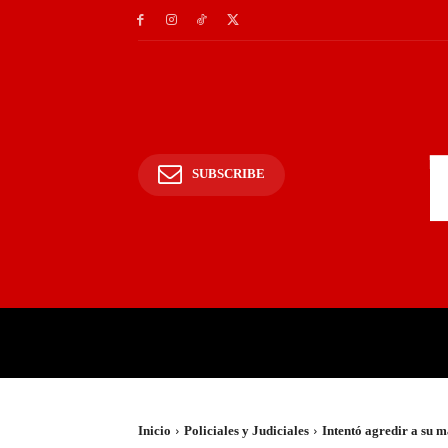
SUBSCRIBE
INICIO
POLICIALES Y
Inicio
Policiales y Judiciales
Intentó agredir a su 