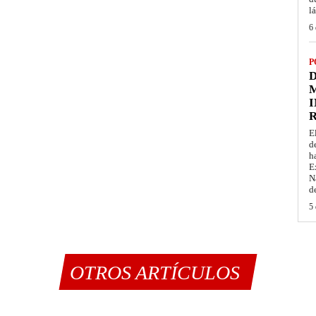
l
6 
P
D
M
I
E
d
h
E
N
d
5 
OTROS ARTÍCULOS