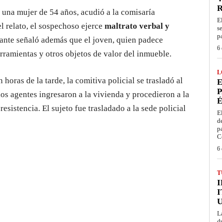
, una mujer de 54 años, acudió a la comisaría
E
el relato, el sospechoso ejerce
maltrato verbal y
s
p
ante señaló además que el joven, quien padece
6 
rramientas y otros objetos de valor del inmueble.
L
 horas de la tarde, la comitiva policial se trasladó al
E
P
 los agentes ingresaron a la vivienda y procedieron a la
É
resistencia. El sujeto fue trasladado a la sede policial
E
d
p
C
6 
T
I
L
d