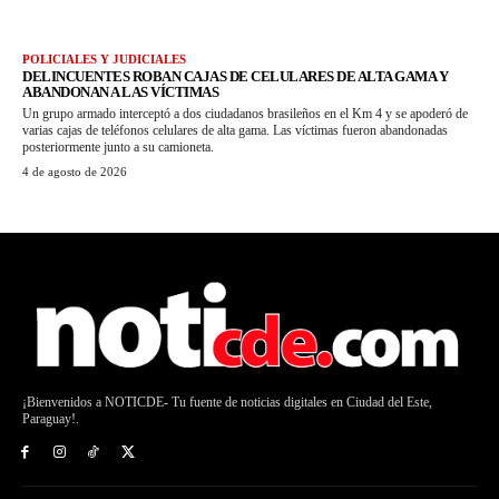
POLICIALES Y JUDICIALES
DELINCUENTES ROBAN CAJAS DE CELULARES DE ALTA GAMA Y
ABANDONAN A LAS VÍCTIMAS
Un grupo armado interceptó a dos ciudadanos brasileños en el Km 4 y se apoderó de
varias cajas de teléfonos celulares de alta gama. Las víctimas fueron abandonadas
posteriormente junto a su camioneta.
4 de agosto de 2026
¡Bienvenidos a NOTICDE- Tu fuente de noticias digitales en Ciudad del Este,
Paraguay!.