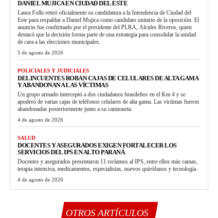
DANIEL MUJICA EN CIUDAD DEL ESTE
Laura Folle retiró oficialmente su candidatura a la Intendencia de Ciudad del
Este para respaldar a Daniel Mujica como candidato unitario de la oposición. El
anuncio fue confirmado por el presidente del PLRA, Alcides Riveros, quien
destacó que la decisión forma parte de una estrategia para consolidar la unidad
de cara a las elecciones municipales.
5 de agosto de 2026
POLICIALES Y JUDICIALES
DELINCUENTES ROBAN CAJAS DE CELULARES DE ALTA GAMA
Y ABANDONAN A LAS VÍCTIMAS
Un grupo armado interceptó a dos ciudadanos brasileños en el Km 4 y se
apoderó de varias cajas de teléfonos celulares de alta gama. Las víctimas fueron
abandonadas posteriormente junto a su camioneta.
4 de agosto de 2026
SALUD
DOCENTES Y ASEGURADOS EXIGEN FORTALECER LOS
SERVICIOS DEL IPS EN ALTO PARANÁ
Docentes y asegurados presentaron 11 reclamos al IPS, entre ellos más camas,
terapia intensiva, medicamentos, especialistas, nuevos quirófanos y tecnología.
4 de agosto de 2026
OTROS ARTÍCULOS