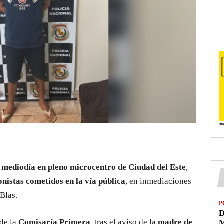
 mediodía en pleno microcentro de Ciudad del Este
,
onistas cometidos en la vía pública
, en inmediaciones
 Blas.
P
D
 de la
Comisaría Primera
, tras el aviso de la
madre de
M