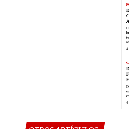
P
D
C
A
U
b
t
a
4 
S
D
F
E
D
e
e
4 