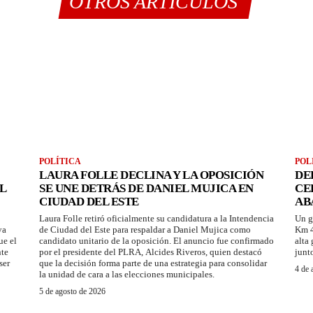
OTROS ARTÍCULOS
POLÍTICA
POL
LAURA FOLLE DECLINA Y LA OPOSICIÓN
DE
L
SE UNE DETRÁS DE DANIEL MUJICA EN
CE
CIUDAD DEL ESTE
AB
Laura Folle retiró oficialmente su candidatura a la Intendencia
Un g
ya
de Ciudad del Este para respaldar a Daniel Mujica como
Km 4
ue el
candidato unitario de la oposición. El anuncio fue confirmado
alta
nte
por el presidente del PLRA, Alcides Riveros, quien destacó
junt
ser
que la decisión forma parte de una estrategia para consolidar
4 de 
la unidad de cara a las elecciones municipales.
5 de agosto de 2026