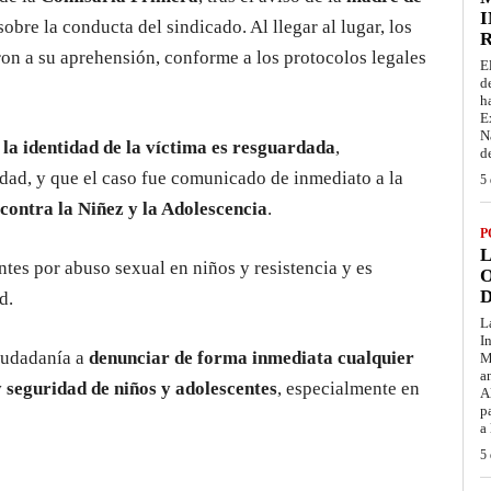
I
sobre la conducta del sindicado. Al llegar al lugar, los
on a su aprehensión, conforme a los protocolos legales
E
d
h
E
N
e
la identidad de la víctima es resguardada
,
d
edad, y que el caso fue comunicado de inmediato a la
5 
 contra la Niñez y la Adolescencia
.
P
L
tes por abuso sexual en niños y resistencia y es
O
D
d.
L
I
ciudadanía a
denunciar de forma inmediata cualquier
M
a
y seguridad de niños y adolescentes
, especialmente en
A
p
a
5 