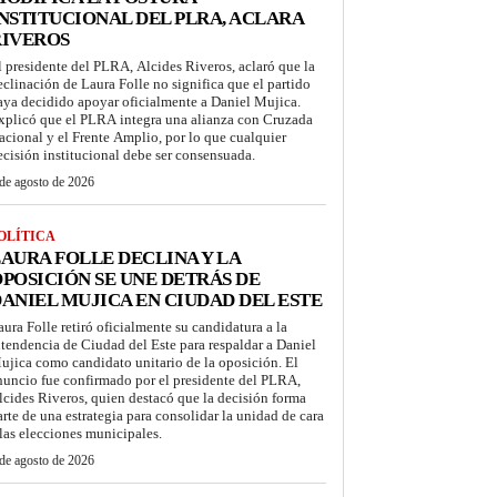
NSTITUCIONAL DEL PLRA, ACLARA
RIVEROS
l presidente del PLRA, Alcides Riveros, aclaró que la
eclinación de Laura Folle no significa que el partido
aya decidido apoyar oficialmente a Daniel Mujica.
xplicó que el PLRA integra una alianza con Cruzada
acional y el Frente Amplio, por lo que cualquier
ecisión institucional debe ser consensuada.
de agosto de 2026
OLÍTICA
AURA FOLLE DECLINA Y LA
POSICIÓN SE UNE DETRÁS DE
ANIEL MUJICA EN CIUDAD DEL ESTE
aura Folle retiró oficialmente su candidatura a la
ntendencia de Ciudad del Este para respaldar a Daniel
ujica como candidato unitario de la oposición. El
nuncio fue confirmado por el presidente del PLRA,
lcides Riveros, quien destacó que la decisión forma
arte de una estrategia para consolidar la unidad de cara
 las elecciones municipales.
de agosto de 2026