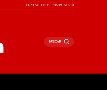
CONTÁCTENOS: +595 993 511788
BUSCAR
ICA
REGIÓN
FRONTERA
S