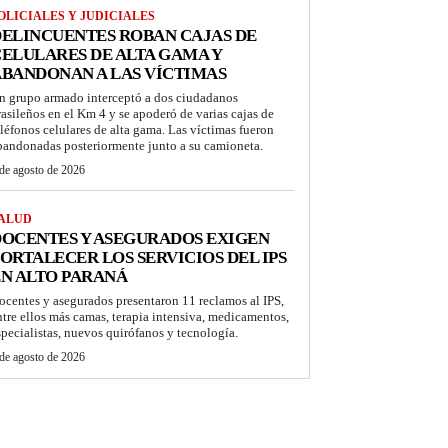
OLICIALES Y JUDICIALES
ELINCUENTES ROBAN CAJAS DE
ELULARES DE ALTA GAMA Y
BANDONAN A LAS VÍCTIMAS
n grupo armado interceptó a dos ciudadanos
rasileños en el Km 4 y se apoderó de varias cajas de
eléfonos celulares de alta gama. Las víctimas fueron
bandonadas posteriormente junto a su camioneta.
de agosto de 2026
ALUD
OCENTES Y ASEGURADOS EXIGEN
ORTALECER LOS SERVICIOS DEL IPS
N ALTO PARANÁ
ocentes y asegurados presentaron 11 reclamos al IPS,
ntre ellos más camas, terapia intensiva, medicamentos,
specialistas, nuevos quirófanos y tecnología.
de agosto de 2026