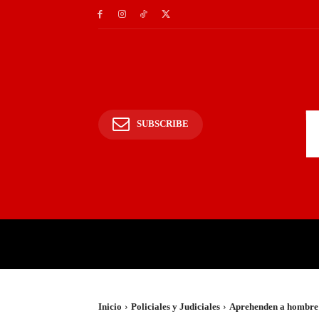
SUBSCRIBE
INICIO
POLICIALES Y
Inicio
Policiales y Judiciales
Aprehenden a hombre p