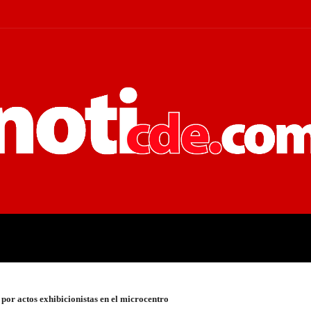
 JUDICIALES
ECONOMÍA
POLÍT
or actos exhibicionistas en el microcentro