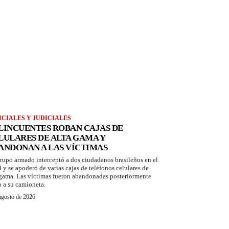
ICIALES Y JUDICIALES
LINCUENTES ROBAN CAJAS DE
LULARES DE ALTA GAMA Y
ANDONAN A LAS VÍCTIMAS
rupo armado interceptó a dos ciudadanos brasileños en el
 y se apoderó de varias cajas de teléfonos celulares de
 gama. Las víctimas fueron abandonadas posteriormente
o a su camioneta.
agosto de 2026