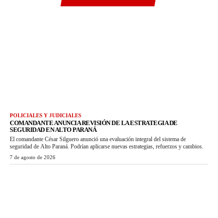
POLICIALES Y JUDICIALES
COMANDANTE ANUNCIA REVISIÓN DE LA ESTRATEGIA DE
SEGURIDAD EN ALTO PARANÁ
El comandante César Silguero anunció una evaluación integral del sistema de
seguridad de Alto Paraná. Podrían aplicarse nuevas estrategias, refuerzos y cambios.
7 de agosto de 2026