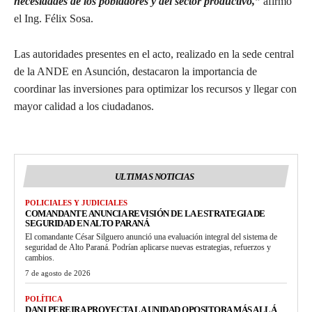
necesidades de los pobladores y del sector productivo,”
afirmó
el Ing. Félix Sosa.
Las autoridades presentes en el acto, realizado en la sede central
de la ANDE en Asunción, destacaron la importancia de
coordinar las inversiones para optimizar los recursos y llegar con
mayor calidad a los ciudadanos.
ULTIMAS NOTICIAS
POLICIALES Y JUDICIALES
COMANDANTE ANUNCIA REVISIÓN DE LA ESTRATEGIA DE
SEGURIDAD EN ALTO PARANÁ
El comandante César Silguero anunció una evaluación integral del sistema de
seguridad de Alto Paraná. Podrían aplicarse nuevas estrategias, refuerzos y
cambios.
7 de agosto de 2026
POLÍTICA
DANI PEREIRA PROYECTA LA UNIDAD OPOSITORA MÁS ALLÁ