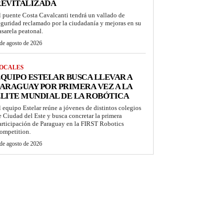
REVITALIZADA
l puente Costa Cavalcanti tendrá un vallado de
eguridad reclamado por la ciudadanía y mejoras en su
asarela peatonal.
de agosto de 2026
OCALES
QUIPO ESTELAR BUSCA LLEVAR A
ARAGUAY POR PRIMERA VEZ A LA
LITE MUNDIAL DE LA ROBÓTICA
l equipo Estelar reúne a jóvenes de distintos colegios
e Ciudad del Este y busca concretar la primera
articipación de Paraguay en la FIRST Robotics
ompetition.
de agosto de 2026