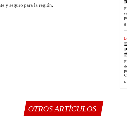
te y seguro para la región.
E
s
p
6 
L
E
P
É
E
d
p
C
6 
OTROS ARTÍCULOS