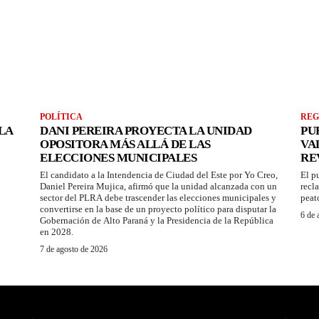
POLÍTICA
REG
LA
DANI PEREIRA PROYECTA LA UNIDAD
PU
OPOSITORA MÁS ALLÁ DE LAS
VA
ELECCIONES MUNICIPALES
RE
El candidato a la Intendencia de Ciudad del Este por Yo Creo,
El p
Daniel Pereira Mujica, afirmó que la unidad alcanzada con un
recl
sector del PLRA debe trascender las elecciones municipales y
peat
convertirse en la base de un proyecto político para disputar la
6 de 
Gobernación de Alto Paraná y la Presidencia de la República
en 2028.
7 de agosto de 2026