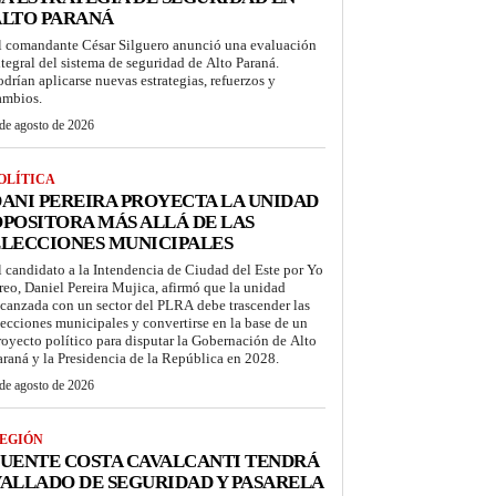
ALTO PARANÁ
l comandante César Silguero anunció una evaluación
ntegral del sistema de seguridad de Alto Paraná.
odrían aplicarse nuevas estrategias, refuerzos y
ambios.
de agosto de 2026
OLÍTICA
ANI PEREIRA PROYECTA LA UNIDAD
POSITORA MÁS ALLÁ DE LAS
LECCIONES MUNICIPALES
l candidato a la Intendencia de Ciudad del Este por Yo
reo, Daniel Pereira Mujica, afirmó que la unidad
lcanzada con un sector del PLRA debe trascender las
lecciones municipales y convertirse en la base de un
royecto político para disputar la Gobernación de Alto
araná y la Presidencia de la República en 2028.
de agosto de 2026
EGIÓN
UENTE COSTA CAVALCANTI TENDRÁ
ALLADO DE SEGURIDAD Y PASARELA