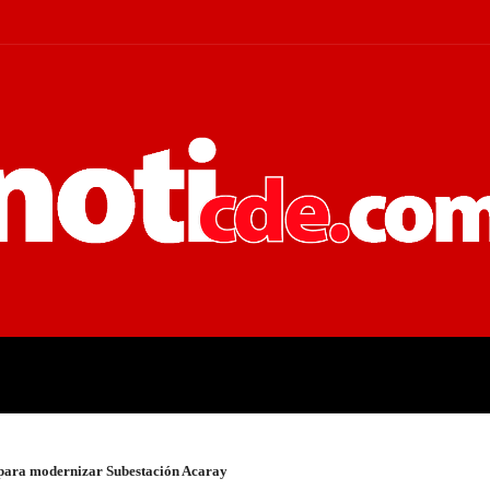
 JUDICIALES
ECONOMÍA
POLÍT
 para modernizar Subestación Acaray