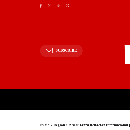
SUBSCRIBE
INICIO
POLICIALES Y
Inicio
Región
ANDE lanza licitación internacional