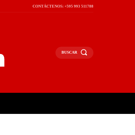
CONTÁCTENOS: +595 993 511788
BUSCAR
ICA
REGIÓN
FRONTERA
S