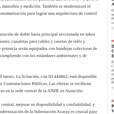
a, maniobra y medición. También se modernizará el
E
automatización para lograr una arquitectura de control
i
P
c
7 
uración de doble barra principal seccionada en tubos
ones, canaletas para cables y casetas de relés y
P
D
e potencia serán equipados con bandejas colectoras de
O
, cumpliendo con los estándares ambientales y de
E
E
C
a
e
30 meses. La licitación, con ID 444862, está disponible
p
P
e Contrataciones Públicas. Las ofertas se recibirán
7 
oras en la sede central de la ANDE en Asunción.
R
a central, mejorar su disponibilidad y confiabilidad, y
P
V
dernización de la Subestación Acaray es crucial para