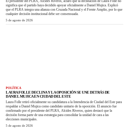
El presidente del PLRA, Alcides Riveros, aclaró que la declinación de Laura Folle no
significa que el partido haya decidido apoyar oficialmente a Daniel Mujica. Explicó
que el PLRA integra una alianza con Cruzada Nacional y el Frente Amplio, por lo que
cualquier decisión institucional debe ser consensuada.
5 de agosto de 2026
POLÍTICA
LAURA FOLLE DECLINA Y LA OPOSICIÓN SE UNE DETRÁS DE
DANIEL MUJICA EN CIUDAD DEL ESTE
Laura Folle retiró oficialmente su candidatura a la Intendencia de Ciudad del Este para
respaldar a Daniel Mujica como candidato unitario de la oposición. El anuncio fue
confirmado por el presidente del PLRA, Alcides Riveros, quien destacó que la
decisión forma parte de una estrategia para consolidar la unidad de cara a las
elecciones municipales.
5 de agosto de 2026