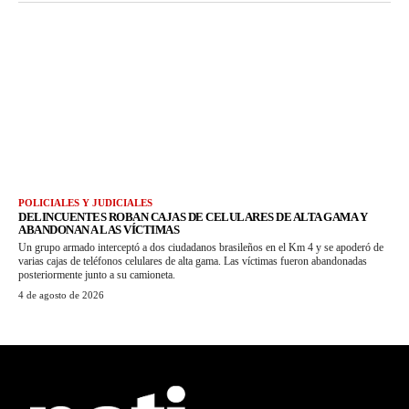
POLICIALES Y JUDICIALES
DELINCUENTES ROBAN CAJAS DE CELULARES DE ALTA GAMA Y
ABANDONAN A LAS VÍCTIMAS
Un grupo armado interceptó a dos ciudadanos brasileños en el Km 4 y se apoderó de
varias cajas de teléfonos celulares de alta gama. Las víctimas fueron abandonadas
posteriormente junto a su camioneta.
4 de agosto de 2026