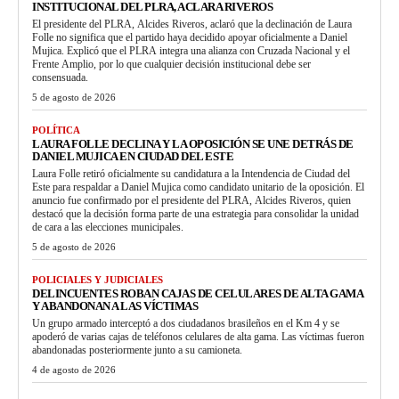
INSTITUCIONAL DEL PLRA, ACLARA RIVEROS
El presidente del PLRA, Alcides Riveros, aclaró que la declinación de Laura
Folle no significa que el partido haya decidido apoyar oficialmente a Daniel
Mujica. Explicó que el PLRA integra una alianza con Cruzada Nacional y el
Frente Amplio, por lo que cualquier decisión institucional debe ser
consensuada.
5 de agosto de 2026
POLÍTICA
LAURA FOLLE DECLINA Y LA OPOSICIÓN SE UNE DETRÁS DE
DANIEL MUJICA EN CIUDAD DEL ESTE
Laura Folle retiró oficialmente su candidatura a la Intendencia de Ciudad del
Este para respaldar a Daniel Mujica como candidato unitario de la oposición. El
anuncio fue confirmado por el presidente del PLRA, Alcides Riveros, quien
destacó que la decisión forma parte de una estrategia para consolidar la unidad
de cara a las elecciones municipales.
5 de agosto de 2026
POLICIALES Y JUDICIALES
DELINCUENTES ROBAN CAJAS DE CELULARES DE ALTA GAMA
Y ABANDONAN A LAS VÍCTIMAS
Un grupo armado interceptó a dos ciudadanos brasileños en el Km 4 y se
apoderó de varias cajas de teléfonos celulares de alta gama. Las víctimas fueron
abandonadas posteriormente junto a su camioneta.
4 de agosto de 2026