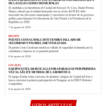
DE LAS ELECCIONES MUNICIPALES
El candidato a la Intendencia de Ciudad del Este por Yo Creo, Daniel Pereira
Mujica, afirmó que la unidad alcanzada con un sector del PLRA debe
trascender las elecciones municipales y convertirse en la base de un proyecto
político para disputar la Gobernación de Alto Paraná y la Presidencia de la
República en 2028.
7 de agosto de 2026
REGIÓN
PUENTE COSTA CAVALCANTI TENDRÁ VALLADO DE
SEGURIDAD Y PASARELA REVITALIZADA
El puente Costa Cavalcanti tendrá un vallado de seguridad reclamado por la
ciudadanía y mejoras en su pasarela peatonal.
6 de agosto de 2026
LOCALES
EQUIPO ESTELAR BUSCA LLEVAR A PARAGUAY POR PRIMERA
VEZ A LA ÉLITE MUNDIAL DE LA ROBÓTICA
El equipo Estelar reúne a jóvenes de distintos colegios de Ciudad del Este y
busca concretar la primera participación de Paraguay en la FIRST Robotics
Competition.
6 de agosto de 2026
OTROS ARTÍCULOS