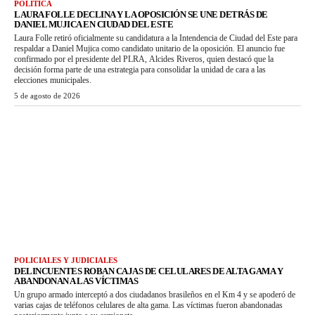
POLÍTICA
LAURA FOLLE DECLINA Y LA OPOSICIÓN SE UNE DETRÁS DE
DANIEL MUJICA EN CIUDAD DEL ESTE
Laura Folle retiró oficialmente su candidatura a la Intendencia de Ciudad del Este para
respaldar a Daniel Mujica como candidato unitario de la oposición. El anuncio fue
confirmado por el presidente del PLRA, Alcides Riveros, quien destacó que la
decisión forma parte de una estrategia para consolidar la unidad de cara a las
elecciones municipales.
5 de agosto de 2026
POLICIALES Y JUDICIALES
DELINCUENTES ROBAN CAJAS DE CELULARES DE ALTA GAMA Y
ABANDONAN A LAS VÍCTIMAS
Un grupo armado interceptó a dos ciudadanos brasileños en el Km 4 y se apoderó de
varias cajas de teléfonos celulares de alta gama. Las víctimas fueron abandonadas