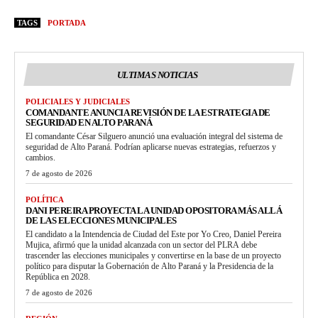
TAGS
PORTADA
ULTIMAS NOTICIAS
POLICIALES Y JUDICIALES
COMANDANTE ANUNCIA REVISIÓN DE LA ESTRATEGIA DE
SEGURIDAD EN ALTO PARANÁ
El comandante César Silguero anunció una evaluación integral del sistema de
seguridad de Alto Paraná. Podrían aplicarse nuevas estrategias, refuerzos y
cambios.
7 de agosto de 2026
POLÍTICA
DANI PEREIRA PROYECTA LA UNIDAD OPOSITORA MÁS ALLÁ
DE LAS ELECCIONES MUNICIPALES
El candidato a la Intendencia de Ciudad del Este por Yo Creo, Daniel Pereira
Mujica, afirmó que la unidad alcanzada con un sector del PLRA debe
trascender las elecciones municipales y convertirse en la base de un proyecto
político para disputar la Gobernación de Alto Paraná y la Presidencia de la
República en 2028.
7 de agosto de 2026