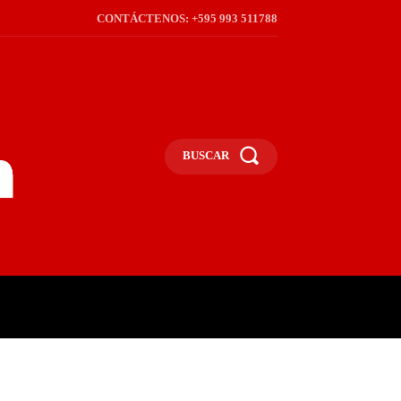
CONTÁCTENOS: +595 993 511788
BUSCAR
ICA
REGIÓN
FRONTERA
S