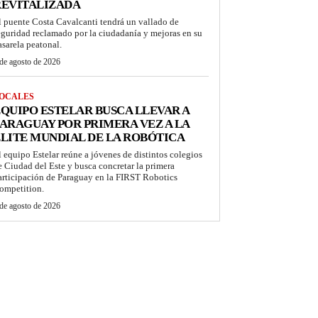
REVITALIZADA
l puente Costa Cavalcanti tendrá un vallado de
eguridad reclamado por la ciudadanía y mejoras en su
asarela peatonal.
de agosto de 2026
OCALES
QUIPO ESTELAR BUSCA LLEVAR A
ARAGUAY POR PRIMERA VEZ A LA
LITE MUNDIAL DE LA ROBÓTICA
l equipo Estelar reúne a jóvenes de distintos colegios
e Ciudad del Este y busca concretar la primera
articipación de Paraguay en la FIRST Robotics
ompetition.
de agosto de 2026