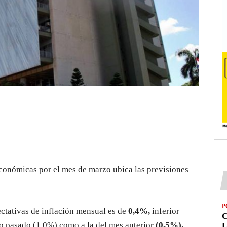
conómicas por el mes de marzo ubica las previsiones
P
ectativas de inflación mensual es de
0,4%,
inferior
ño pasado (1,0%) como a la del mes anterior
(0,5%).
L