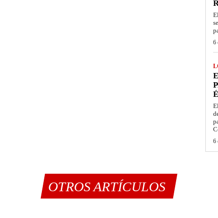
E
s
p
6 
L
E
P
É
E
d
p
C
6 
OTROS ARTÍCULOS