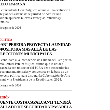
ALTO PARANÁ
l comandante César Silguero anunció una evaluación
ntegral del sistema de seguridad de Alto Paraná.
odrían aplicarse nuevas estrategias, refuerzos y
ambios.
de agosto de 2026
OLÍTICA
ANI PEREIRA PROYECTA LA UNIDAD
POSITORA MÁS ALLÁ DE LAS
LECCIONES MUNICIPALES
l candidato a la Intendencia de Ciudad del Este por Yo
reo, Daniel Pereira Mujica, afirmó que la unidad
lcanzada con un sector del PLRA debe trascender las
lecciones municipales y convertirse en la base de un
royecto político para disputar la Gobernación de Alto
araná y la Presidencia de la República en 2028.
de agosto de 2026
EGIÓN
UENTE COSTA CAVALCANTI TENDRÁ
ALLADO DE SEGURIDAD Y PASARELA