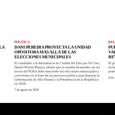
POLÍTICA
REG
LA
DANI PEREIRA PROYECTA LA UNIDAD
PU
OPOSITORA MÁS ALLÁ DE LAS
VA
ELECCIONES MUNICIPALES
RE
El candidato a la Intendencia de Ciudad del Este por Yo Creo,
El p
Daniel Pereira Mujica, afirmó que la unidad alcanzada con un
recl
sector del PLRA debe trascender las elecciones municipales y
peat
convertirse en la base de un proyecto político para disputar la
6 de 
Gobernación de Alto Paraná y la Presidencia de la República
en 2028.
7 de agosto de 2026