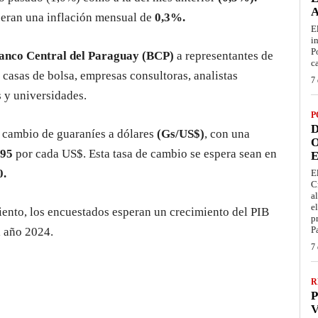
speran una inflación mensual de
0,3%.
E
i
P
anco Central del Paraguay (BCP)
a representantes de
c
, casas de bolsa, empresas consultoras, analistas
7 
 y universidades.
P
D
e cambio de guaraníes a dólares
(Gs/US$)
, con una
O
195
por cada US$. Esta tasa de cambio se espera sean en
E
0.
E
C
a
e
iento, los encuestados esperan un crecimiento del PIB
p
P
l año 2024.
7 
R
P
V