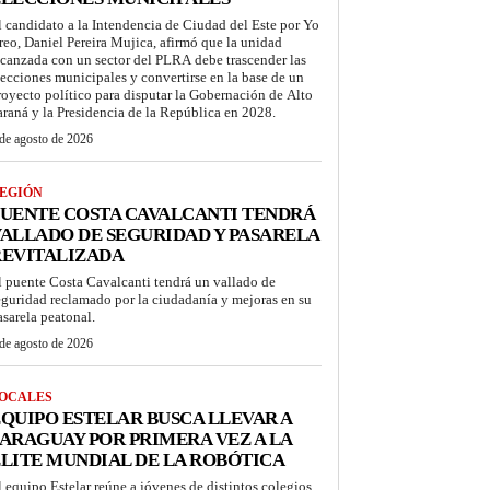
l candidato a la Intendencia de Ciudad del Este por Yo
reo, Daniel Pereira Mujica, afirmó que la unidad
lcanzada con un sector del PLRA debe trascender las
lecciones municipales y convertirse en la base de un
royecto político para disputar la Gobernación de Alto
araná y la Presidencia de la República en 2028.
de agosto de 2026
EGIÓN
UENTE COSTA CAVALCANTI TENDRÁ
ALLADO DE SEGURIDAD Y PASARELA
REVITALIZADA
l puente Costa Cavalcanti tendrá un vallado de
eguridad reclamado por la ciudadanía y mejoras en su
asarela peatonal.
de agosto de 2026
OCALES
QUIPO ESTELAR BUSCA LLEVAR A
ARAGUAY POR PRIMERA VEZ A LA
LITE MUNDIAL DE LA ROBÓTICA
l equipo Estelar reúne a jóvenes de distintos colegios