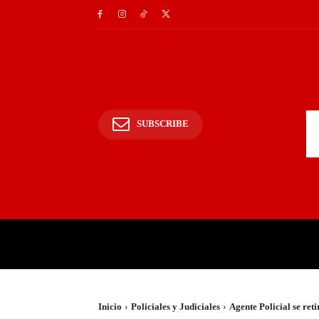
SUBSCRIBE
INICIO
POLICIALES Y
Inicio
Policiales y Judiciales
Agente Policial se ret