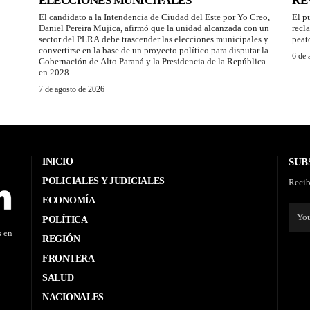
ELECCIONES MUNICIPALES
RE
El candidato a la Intendencia de Ciudad del Este por Yo Creo,
El p
Daniel Pereira Mujica, afirmó que la unidad alcanzada con un
recl
sector del PLRA debe trascender las elecciones municipales y
peat
convertirse en la base de un proyecto político para disputar la
6 de 
Gobernación de Alto Paraná y la Presidencia de la República
en 2028.
7 de agosto de 2026
INICIO
SUB
POLICIALES Y JUDICIALES
Recib
ECONOMÍA
POLÍTICA
s en
REGIÓN
FRONTERA
SALUD
NACIONALES