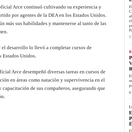
ficial Arce continuó cultivando su experiencia y
E
C
artido por agentes de la DEA en los Estados Unidos.
a
e
ún más sus habilidades y mantenerse al tanto de las
p
P
men.
7 
el desarrollo lo llevó a completar cursos de
R
s Estados Unidos.
P
V
ficial Arce desempeñó diversas tareas en cursos de
E
ción en áreas como natación y supervivencia en el
s
p
 y capacitación de sus compañeros, asegurando que
6 
ón.
L
E
P
É
E