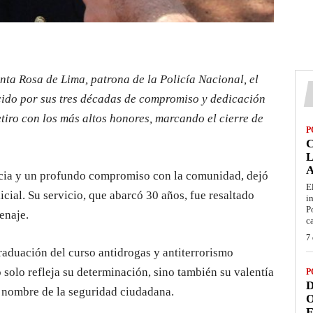
a Rosa de Lima, patrona de la Policía Nacional, el
ido por sus tres décadas de compromiso y dedicación
etiro con los más altos honores, marcando el cierre de
P
L
ncia y un profundo compromiso con la comunidad, dejó
E
icial. Su servicio, que abarcó 30 años, fue resaltado
i
P
enaje.
c
7 
raduación del curso antidrogas y antiterrorismo
 solo refleja su determinación, sino también su valentía
P
D
n nombre de la seguridad ciudadana.
O
E