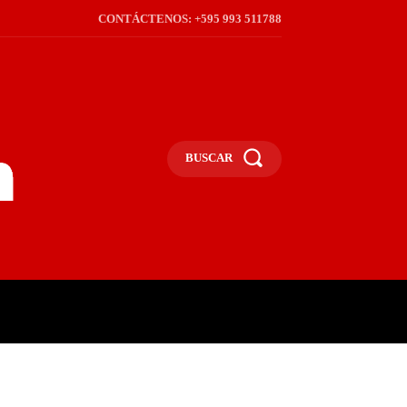
CONTÁCTENOS: +595 993 511788
BUSCAR
ICA
REGIÓN
FRONTERA
S