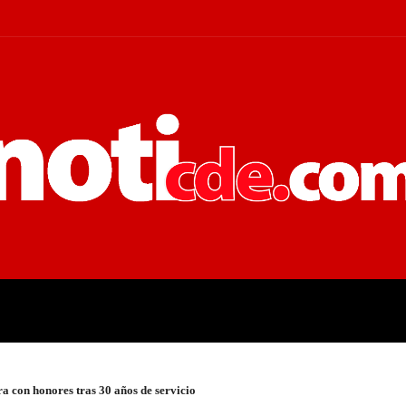
 JUDICIALES
ECONOMÍA
POLÍT
ira con honores tras 30 años de servicio