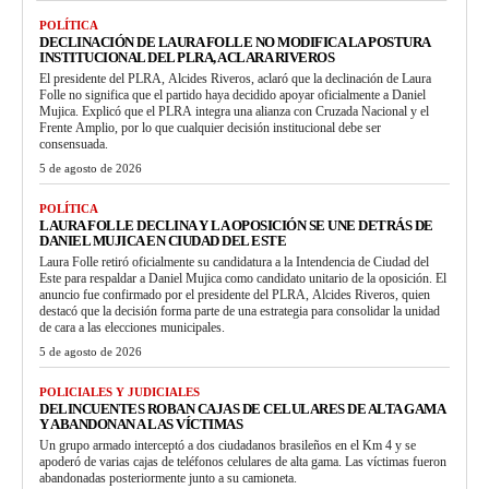
POLÍTICA
DECLINACIÓN DE LAURA FOLLE NO MODIFICA LA POSTURA
INSTITUCIONAL DEL PLRA, ACLARA RIVEROS
El presidente del PLRA, Alcides Riveros, aclaró que la declinación de Laura
Folle no significa que el partido haya decidido apoyar oficialmente a Daniel
Mujica. Explicó que el PLRA integra una alianza con Cruzada Nacional y el
Frente Amplio, por lo que cualquier decisión institucional debe ser
consensuada.
5 de agosto de 2026
POLÍTICA
LAURA FOLLE DECLINA Y LA OPOSICIÓN SE UNE DETRÁS DE
DANIEL MUJICA EN CIUDAD DEL ESTE
Laura Folle retiró oficialmente su candidatura a la Intendencia de Ciudad del
Este para respaldar a Daniel Mujica como candidato unitario de la oposición. El
anuncio fue confirmado por el presidente del PLRA, Alcides Riveros, quien
destacó que la decisión forma parte de una estrategia para consolidar la unidad
de cara a las elecciones municipales.
5 de agosto de 2026
POLICIALES Y JUDICIALES
DELINCUENTES ROBAN CAJAS DE CELULARES DE ALTA GAMA
Y ABANDONAN A LAS VÍCTIMAS
Un grupo armado interceptó a dos ciudadanos brasileños en el Km 4 y se
apoderó de varias cajas de teléfonos celulares de alta gama. Las víctimas fueron
abandonadas posteriormente junto a su camioneta.