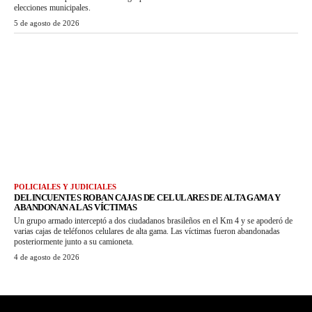
elecciones municipales.
5 de agosto de 2026
POLICIALES Y JUDICIALES
DELINCUENTES ROBAN CAJAS DE CELULARES DE ALTA GAMA Y
ABANDONAN A LAS VÍCTIMAS
Un grupo armado interceptó a dos ciudadanos brasileños en el Km 4 y se apoderó de
varias cajas de teléfonos celulares de alta gama. Las víctimas fueron abandonadas
posteriormente junto a su camioneta.
4 de agosto de 2026