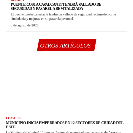
PUENTE COSTA CAVALCANTI TENDRÁ VALLADO DE
SEGURIDAD Y PASARELA REVITALIZADA
El puente Costa Cavalcanti tendrá un vallado de seguridad reclamado por la
ciudadanía y mejoras en su pasarela peatonal.
6 de agosto de 2026
OTROS ARTÍCULOS
LOCALES
MUNICIPIO INICIA EMPEDRADOS EN 12 SECTORES DE CIUDAD DEL
ESTE
La Municipalidad inició 12 nuevos frentes de empedrado en las zonas de Acaray y