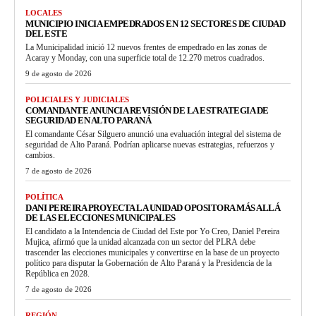
LOCALES
MUNICIPIO INICIA EMPEDRADOS EN 12 SECTORES DE CIUDAD
DEL ESTE
La Municipalidad inició 12 nuevos frentes de empedrado en las zonas de
Acaray y Monday, con una superficie total de 12.270 metros cuadrados.
9 de agosto de 2026
POLICIALES Y JUDICIALES
COMANDANTE ANUNCIA REVISIÓN DE LA ESTRATEGIA DE
SEGURIDAD EN ALTO PARANÁ
El comandante César Silguero anunció una evaluación integral del sistema de
seguridad de Alto Paraná. Podrían aplicarse nuevas estrategias, refuerzos y
cambios.
7 de agosto de 2026
POLÍTICA
DANI PEREIRA PROYECTA LA UNIDAD OPOSITORA MÁS ALLÁ
DE LAS ELECCIONES MUNICIPALES
El candidato a la Intendencia de Ciudad del Este por Yo Creo, Daniel Pereira
Mujica, afirmó que la unidad alcanzada con un sector del PLRA debe
trascender las elecciones municipales y convertirse en la base de un proyecto
político para disputar la Gobernación de Alto Paraná y la Presidencia de la
República en 2028.
7 de agosto de 2026
REGIÓN